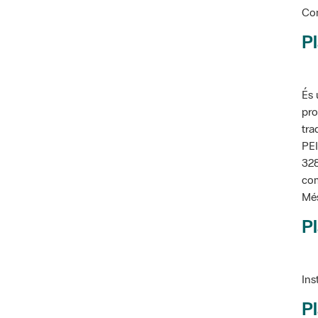
Pl
És 
pro
tra
PEI
328
com
Més
Pl
Ins
Pl