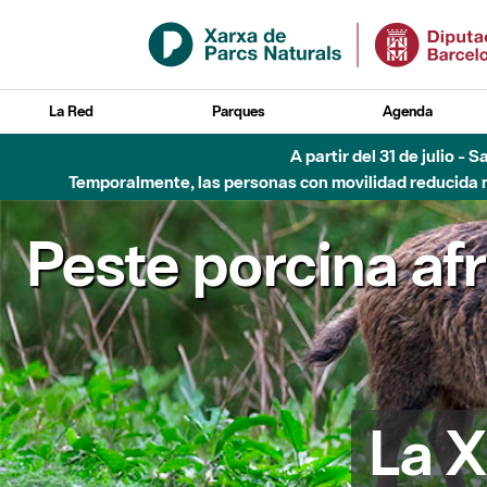
Saltar al contenido principal
La Red
Parques
Agenda
Hasta diciembre de 2026 - Parque Fluvial Besós
Peste porcina af
La X