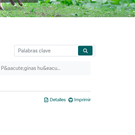
P&aacute;ginas hu&eacute;rfanas
Detalles
Imprimir