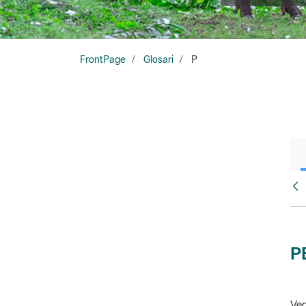
FrontPage
Glosari
P
Glo
P
Veg