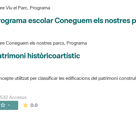
re Viu el Parc, Programa
rograma escolar Coneguem els nostres 
re Coneguem els nostres parcs, Programa
trimoni històricoartístic
cepte utilitzat per classificar les edificacions del patrimoni construï
7532 Accesos
La valoración media es de 0 estrellas de 5.
-
0.0