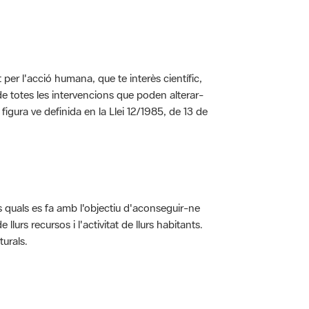
per l'acció humana, que te interès científic,
s de totes les intervencions que poden alterar-
 figura ve definida en la Llei 12/1985, de 13 de
ls quals es fa amb l'objectiu d'aconseguir-ne
rs recursos i l'activitat de llurs habitants.
turals.
t dins de l'àmbit dels espais naturals