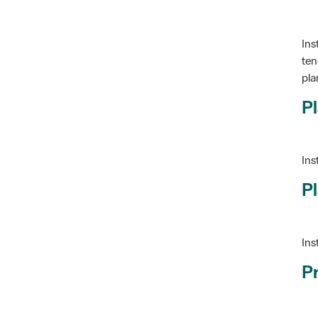
Ins
ten
pla
Pl
Ins
Pl
Ins
P
Ve