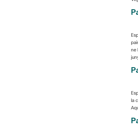
P
Esp
pai
ne 
jun
Pa
Esp
la 
Aqu
Pa
Con