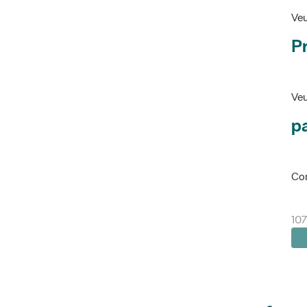
Veu
P
Veu
pa
Con
10