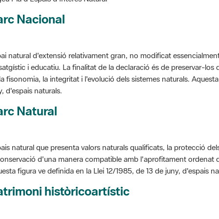
arc Nacional
ai natural d'extensió relativament gran, no modificat essencialment 
satgístic i educatiu. La finalitat de la declaració és de preservar-lo
la fisonomia, la integritat i l'evolució dels sistemes naturals. Aquesta
y, d'espais naturals.
rc Natural
ais natural que presenta valors naturals qualificats, la protecció de
conservació d'una manera compatible amb l'aprofitament ordenat de llu
esta figura ve definida en la Llei 12/1985, de 13 de juny, d'espais na
trimoni històricoartístic
cepte utilitzat per classificar les edificacions del patrimoni construï