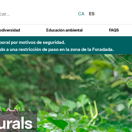
CA
ES
odiversidad
Educación ambiental
FAQS
 a obras de construcción de una pasarela sobre el río
urals