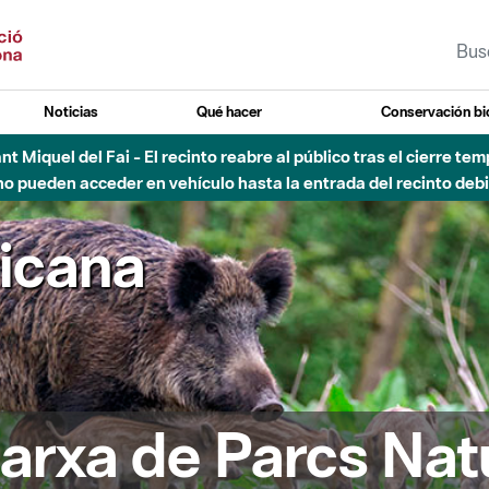
Noticias
Qué hacer
Conservación bi
 - Afectaciones en el cauce del Parque Fluvial del Besòs debido
ricana
arxa de Parcs Nat