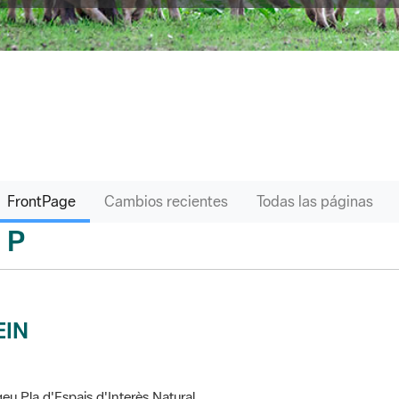
FrontPage
Cambios recientes
Todas las páginas
P
sari
EIN
eu Pla d'Espais d'Interès Natural