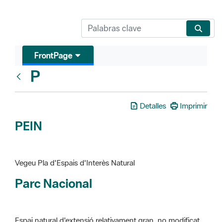
FrontPage
P
Glosari
Detalles
Imprimir
PEIN
Vegeu Pla d'Espais d'Interès Natural
Parc Nacional
Espai natural d'extensió relativament gran, no modificat
essencialment per l'acció humana, que te interès científic,
paisatgístic i educatiu. La finalitat de la declaració és de
preservar-los de totes les intervencions que poden