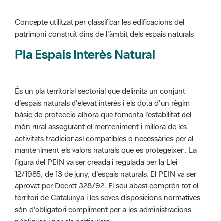
Pla Espais Interès Natural
És un pla territorial sectorial que delimita un conjunt
d'espais naturals d'elevat interès i els dota d'un règim
bàsic de protecció alhora que fomenta l'estabilitat del
món rural assegurant el menteniment i millora de les
activitats tradicionasl compatibles o necessàries per al
manteniment els valors naturals que es protegeixen. La
figura del PEIN va ser creada i regulada per la Llei
12/1985, de 13 de juny, d'espais naturals. El PEIN va ser
aprovat per Decret 328/92. El seu abast comprèn tot el
territori de Catalunya i les seves disposicions normatives
són d'obligatori compliment per a les administracions
públiques i per als particulars.
Més informació :
Cliqueu aquí
Pla d'ordenació