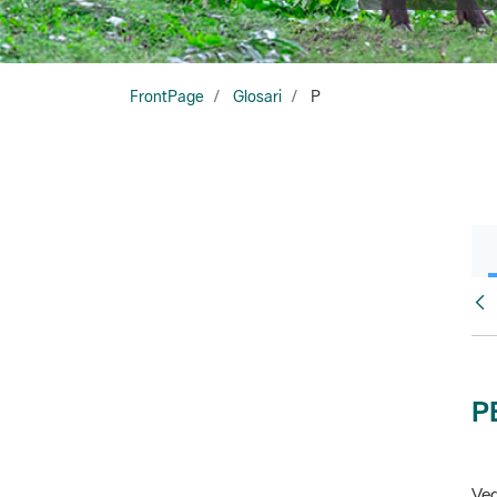
FrontPage
Glosari
P
Glo
P
Veg