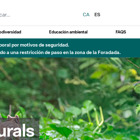
CA
ES
odiversidad
Educación ambiental
FAQS
 a obras de construcción de una pasarela sobre el río
urals