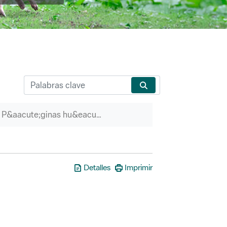
P&aacute;ginas hu&eacute;rfanas
Detalles
Imprimir