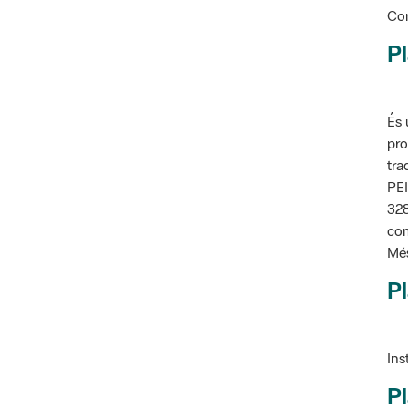
Pl
És 
pro
tra
PEI
328
com
Més
Pl
Ins
Pl