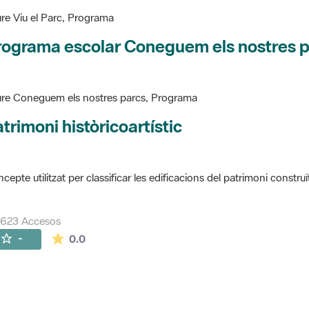
re Viu el Parc, Programa
rograma escolar Coneguem els nostres 
re Coneguem els nostres parcs, Programa
trimoni històricoartístic
cepte utilitzat per classificar les edificacions del patrimoni construï
7623 Accesos
La valoración media es de 0 estrellas de 5.
-
0.0