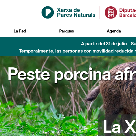
Saltar al contenido principal
La Red
Parques
Agenda
Hasta diciembre de 2026 - Parque Fluvial Besós
Peste porcina af
La X