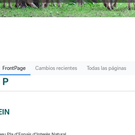
FrontPage
Cambios recientes
Todas las páginas
P
sari
EIN
eu Pla d'Espais d'Interès Natural