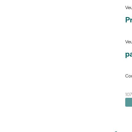
Veu
P
Veu
pa
Con
10