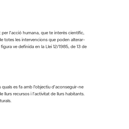
per l'acció humana, que te interès científic,
s de totes les intervencions que poden alterar-
 figura ve definida en la Llei 12/1985, de 13 de
ls quals es fa amb l'objectiu d'aconseguir-ne
rs recursos i l'activitat de llurs habitants.
turals.
t dins de l'àmbit dels espais naturals