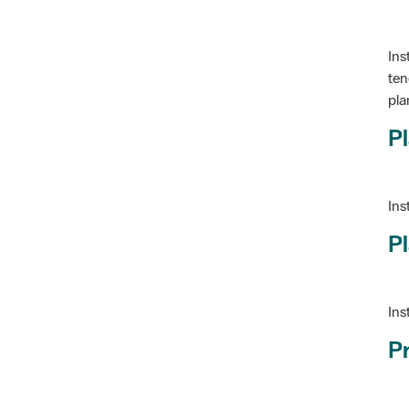
Ins
ten
pla
Pl
Ins
Pl
Ins
P
Ve