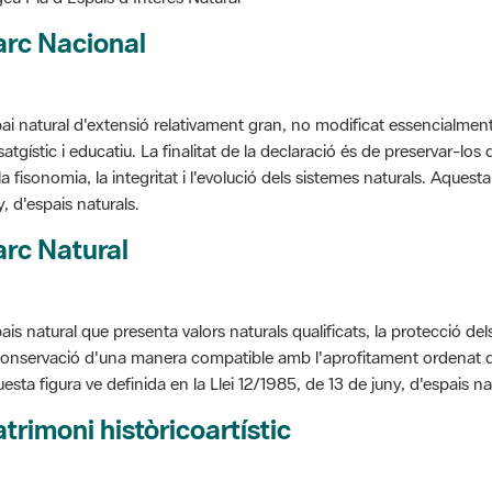
arc Nacional
ai natural d'extensió relativament gran, no modificat essencialment 
satgístic i educatiu. La finalitat de la declaració és de preservar-lo
la fisonomia, la integritat i l'evolució dels sistemes naturals. Aquesta
y, d'espais naturals.
rc Natural
ais natural que presenta valors naturals qualificats, la protecció de
conservació d'una manera compatible amb l'aprofitament ordenat de llu
esta figura ve definida en la Llei 12/1985, de 13 de juny, d'espais na
trimoni històricoartístic
cepte utilitzat per classificar les edificacions del patrimoni construï