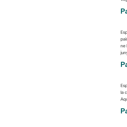
P
Esp
pai
ne 
jun
Pa
Esp
la 
Aqu
Pa
Con