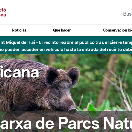
Noticias
Qué hacer
Conservación bi
 - Afectaciones en el cauce del Parque Fluvial del Besòs debido
ricana
arxa de Parcs Nat