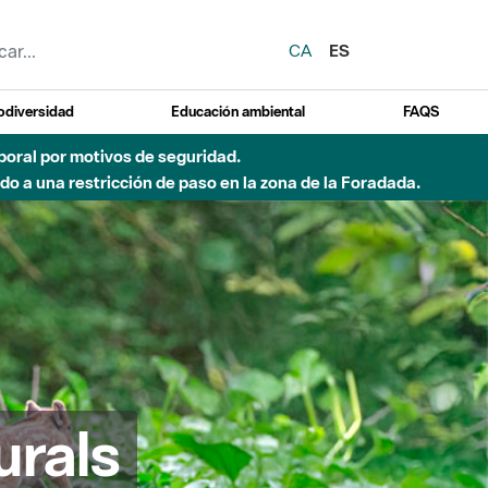
CA
ES
odiversidad
Educación ambiental
FAQS
emporal por motivos de seguridad.
o a una restricción de paso en la zona de la Foradada.
urals