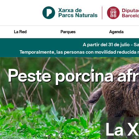
Saltar al contenido principal
La Red
Parques
Agenda
A partir del 31 de julio - 
Temporalmente, las personas con movilidad reducida no
Peste porcina af
La X