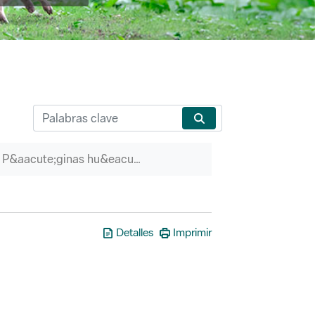
P&aacute;ginas hu&eacute;rfanas
Detalles
Imprimir