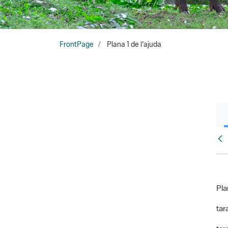
FrontPage
Plana 1 de l'ajuda
Fr
Pla
tara