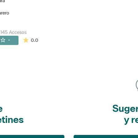
ara
arero
145 Accesos
La valoración media es de 0 estrellas de 5.
-
0.0
e
Suger
etines
y r