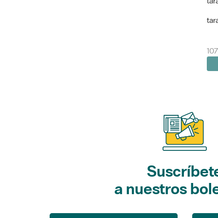
tar
tar
107
Suscríbet
a nuestros bol