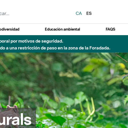
CA
ES
odiversidad
Educación ambiental
FAQS
emporal por motivos de seguridad.
o a una restricción de paso en la zona de la Foradada.
urals