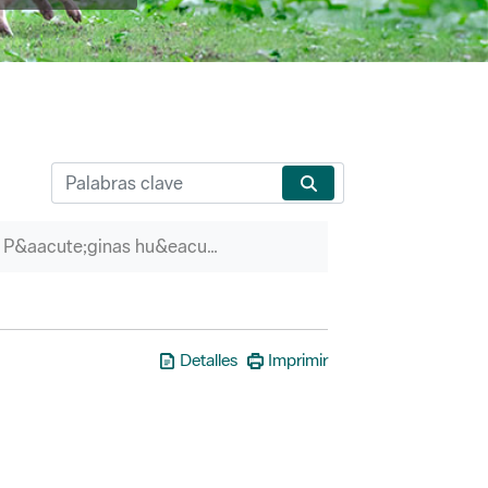
P&aacute;ginas hu&eacute;rfanas
Detalles
Imprimir