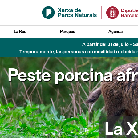
Saltar al contenido principal
La Red
Parques
Agenda
A partir del 31 de julio - 
Temporalmente, las personas con movilidad reducida no
Peste porcina af
La X