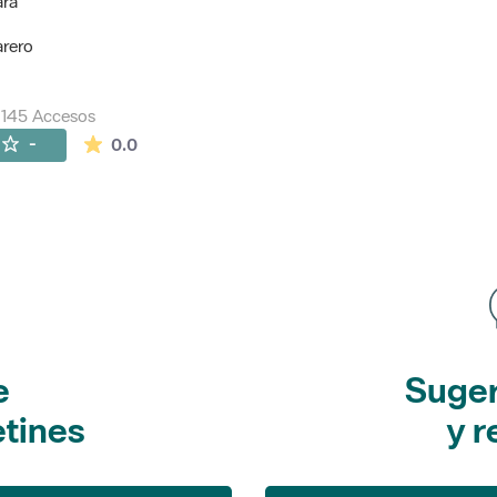
ara
arero
145 Accesos
La valoración media es de 0 estrellas de 5.
-
0.0
e
Suger
etines
y r