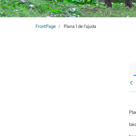
FrontPage
Plana 1 de l'ajuda
Fr
Pla
tara