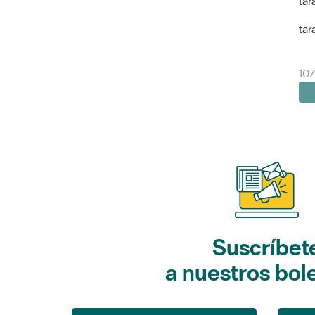
tar
tar
107
Suscríbet
a nuestros bol