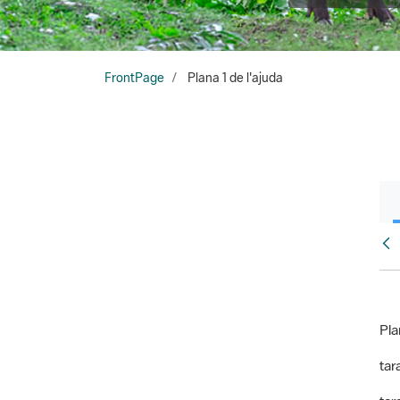
FrontPage
Plana 1 de l'ajuda
Fr
Pla
tara