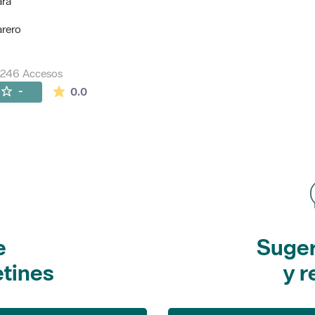
ara
arero
7246 Accesos
La valoración media es de 0 estrellas de 5.
-
0.0
e
Suger
etines
y r