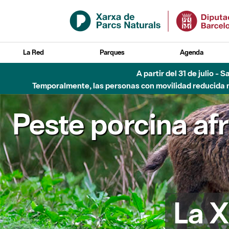
Saltar al contenido principal
La Red
Parques
Agenda
A partir del 31 de julio - 
Temporalmente, las personas con movilidad reducida no
Peste porcina af
La X