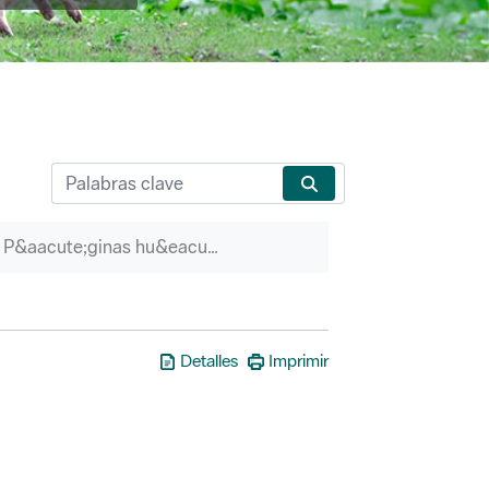
P&aacute;ginas hu&eacute;rfanas
Detalles
Imprimir