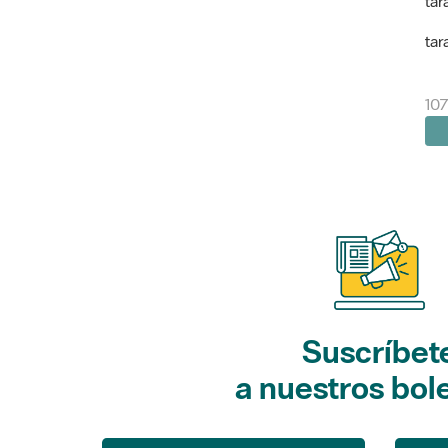
tar
tar
10
Suscríbet
a nuestros bol