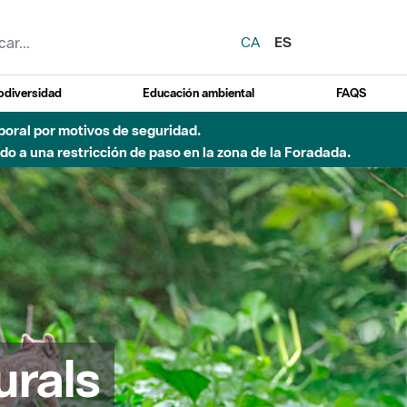
CA
ES
odiversidad
Educación ambiental
FAQS
emporal por motivos de seguridad.
o a una restricción de paso en la zona de la Foradada.
urals