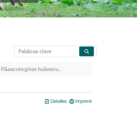
P&aacute;ginas hu&eacute;rfanas
Detalles
Imprimir