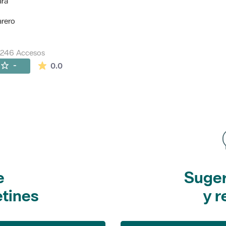
ara
arero
7246 Accesos
La valoración media es de 0 estrellas de 5.
-
0.0
e
Suger
etines
y r