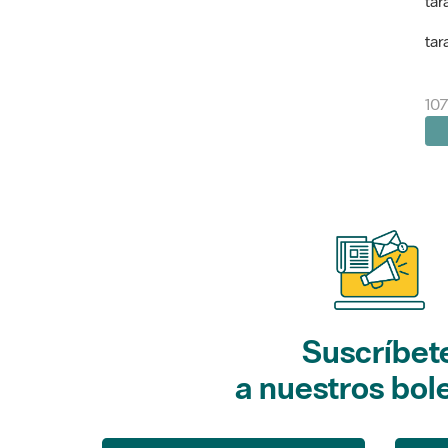
tar
tar
10
Suscríbet
a nuestros bol