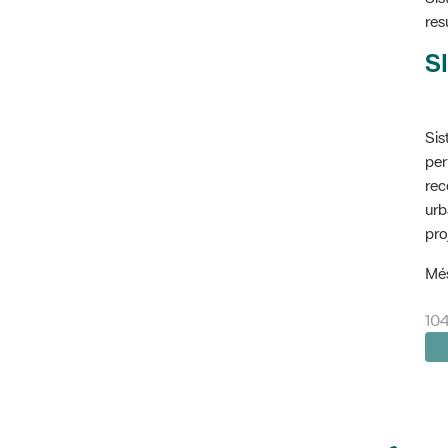
res
SI
Sis
per
rec
urb
pro
Més
104