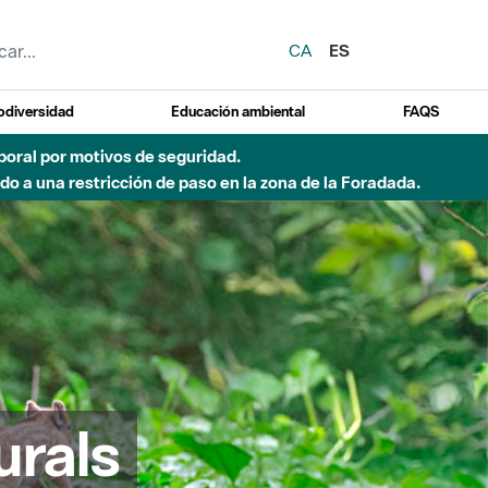
CA
ES
odiversidad
Educación ambiental
FAQS
emporal por motivos de seguridad.
o a una restricción de paso en la zona de la Foradada.
urals