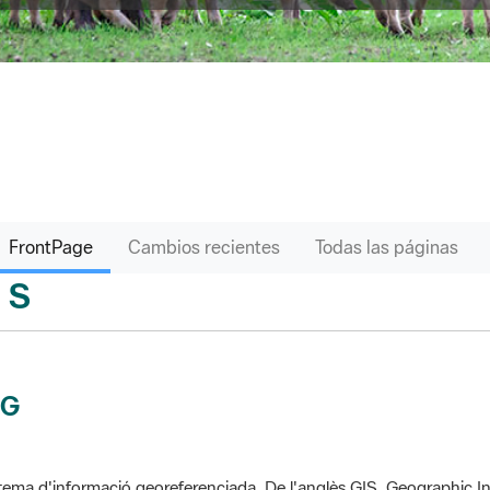
FrontPage
Cambios recientes
Todas las páginas
S
sari
IG
tema d'informació georeferenciada. De l'anglès GIS, Geographic In