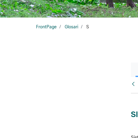
FrontPage
Glosari
S
Glo
S
Sis