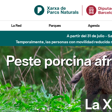
Saltar al contenido principal
La Red
Parques
Agenda
A partir del 31 de julio - 
Temporalmente, las personas con movilidad reducida no
Peste porcina af
La X