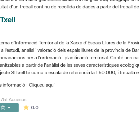
ultat d'un treball continu de recollida de dades a partir del treball
Txell
tema d'Informació Territorial de la Xarxa d'Espais Lliures de la Prov
 a l'estudi, analisi i valoració dels espais lliures de la província de B
omanacions per a l'ordenació i planificació territorial. Conté una cat
anitzables a partir de l'anàlisi de les seves característiques ecològ
jecte SITxell té como a escala de referència la 1:50:000, i treballa e
 informació : Cliqueu aquí
751 Accesos
La valoración media es de 0 estrellas de 5.
-
0.0