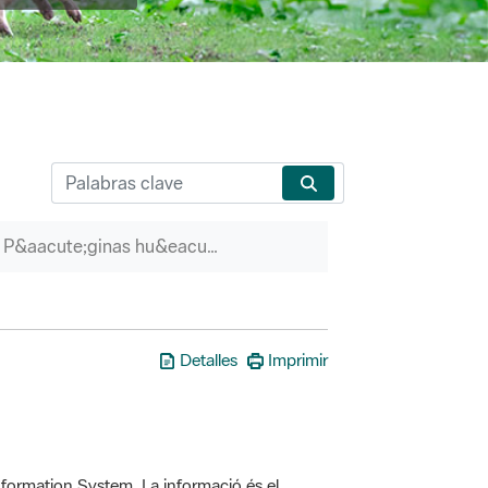
P&aacute;ginas hu&eacute;rfanas
Detalles
Imprimir
formation System. La informació és el