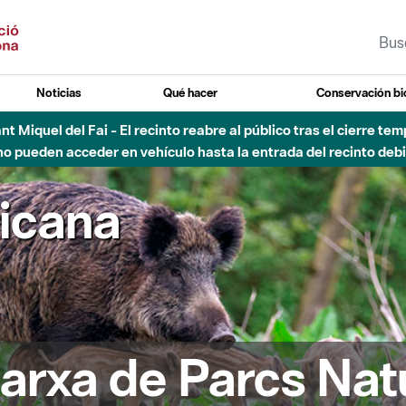
Noticias
Qué hacer
Conservación bi
Sant Miquel del Fai - El recinto reabre al público tras el cierre t
 pueden acceder en vehículo hasta la entrada del recinto debid
ricana
arxa de Parcs Nat