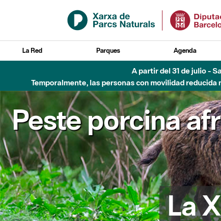
Saltar al contenido principal
La Red
Parques
Agenda
A partir del 31 de julio - 
Temporalmente, las personas con movilidad reducida no
Peste porcina af
La X