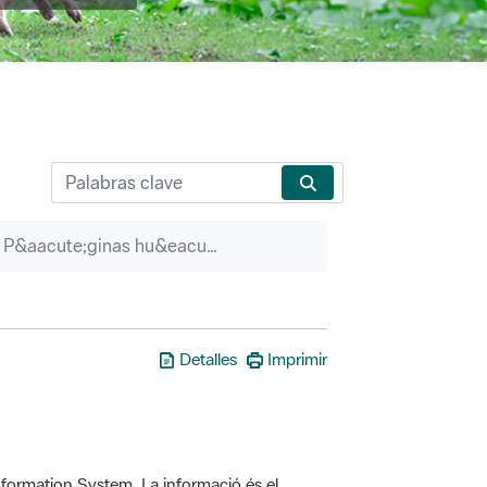
P&aacute;ginas hu&eacute;rfanas
Detalles
Imprimir
formation System. La informació és el