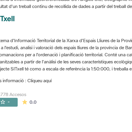
ultat d'un treball continu de recollida de dades a partir del treball
Txell
tema d'Informació Territorial de la Xarxa d'Espais Lliures de la Prov
 a l'estudi, analisi i valoració dels espais lliures de la província de B
omanacions per a l'ordenació i planificació territorial. Conté una cat
anitzables a partir de l'anàlisi de les seves característiques ecològ
jecte SITxell té como a escala de referència la 1:50:000, i treballa e
 informació : Cliqueu aquí
4778 Accesos
La valoración media es de 0 estrellas de 5.
-
0.0