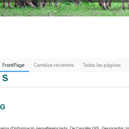
FrontPage
Cambios recientes
Todas las páginas
S
sari
IG
tema d'informació georeferenciada. De l'anglès GIS, Geographic In