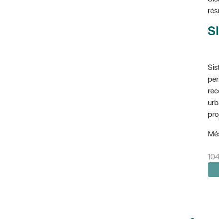
res
SI
Sis
per
rec
urb
pro
Més
10