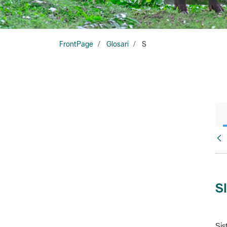
FrontPage
Glosari
S
Glo
S
Sis