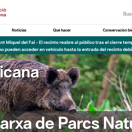
Noticias
Qué hacer
Conservación bi
Sant Miquel del Fai - El recinto reabre al público tras el cierre t
 pueden acceder en vehículo hasta la entrada del recinto debid
ricana
arxa de Parcs Nat