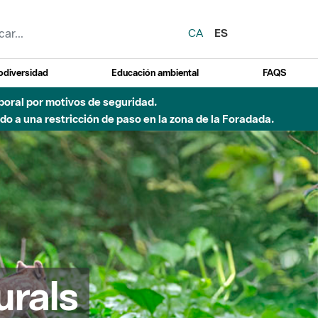
CA
ES
odiversidad
Educación ambiental
FAQS
emporal por motivos de seguridad.
o a una restricción de paso en la zona de la Foradada.
urals