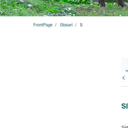
FrontPage
Glosari
S
Glo
S
Sis