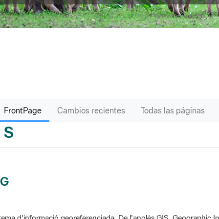
FrontPage
Cambios recientes
Todas las páginas
S
sari
IG
tema d'informació georeferenciada. De l'anglès GIS, Geographic In