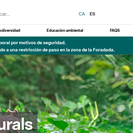
CA
ES
odiversidad
Educación ambiental
FAQS
emporal por motivos de seguridad.
o a una restricción de paso en la zona de la Foradada.
urals