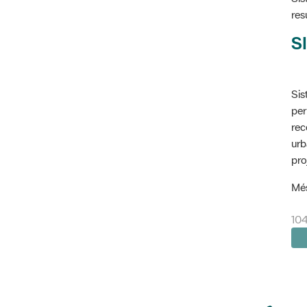
res
SI
Sis
per
rec
urb
pro
Més
10