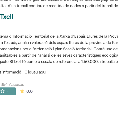
ultat d'un treball continu de recollida de dades a partir del treball
Txell
tema d'Informació Territorial de la Xarxa d'Espais Lliures de la Prov
 a l'estudi, analisi i valoració dels espais lliures de la província de B
omanacions per a l'ordenació i planificació territorial. Conté una cat
anitzables a partir de l'anàlisi de les seves característiques ecològ
jecte SITxell té como a escala de referència la 1:50:000, i treballa e
 informació : Cliqueu aquí
4854 Accesos
La valoración media es de 0 estrellas de 5.
-
0.0