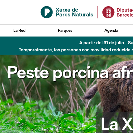
Saltar al contenido principal
La Red
Parques
Agenda
A partir del 31 de julio - 
Temporalmente, las personas con movilidad reducida no
Peste porcina af
La X