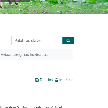
P&aacute;ginas hu&eacute;rfanas
Detalles
Imprimir
formation System. La informació és el