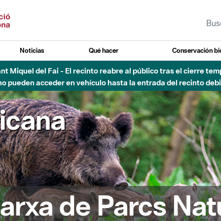
Noticias
Qué hacer
Conservación bi
Sant Miquel del Fai - El recinto reabre al público tras el cierre t
 pueden acceder en vehículo hasta la entrada del recinto debid
ricana
arxa de Parcs Nat