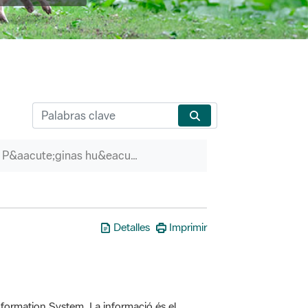
P&aacute;ginas hu&eacute;rfanas
Detalles
Imprimir
formation System. La informació és el