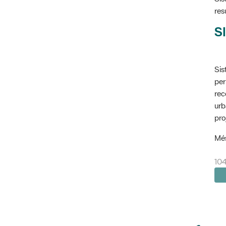
res
SI
Sis
per
rec
urb
pro
Més
10