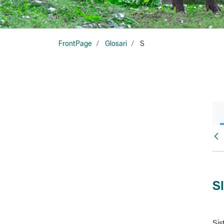
FrontPage
Glosari
S
Glo
S
Sis