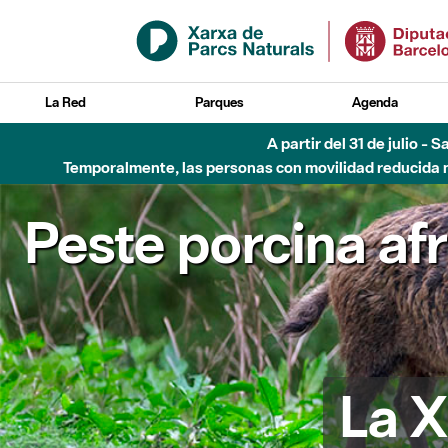
Saltar al contenido principal
La Red
Parques
Agenda
A partir del 31 de julio - 
Temporalmente, las personas con movilidad reducida no
Peste porcina af
La X