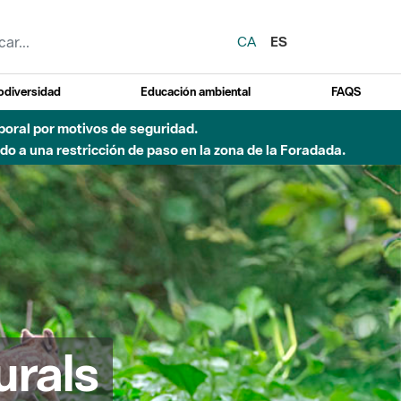
CA
ES
odiversidad
Educación ambiental
FAQS
emporal por motivos de seguridad.
o a una restricción de paso en la zona de la Foradada.
urals