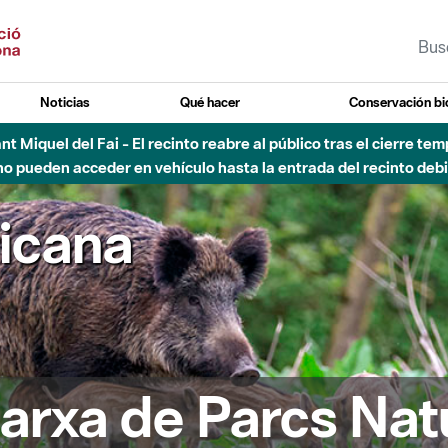
Noticias
Qué hacer
Conservación bi
Sant Miquel del Fai - El recinto reabre al público tras el cierre t
 pueden acceder en vehículo hasta la entrada del recinto debid
ricana
arxa de Parcs Nat