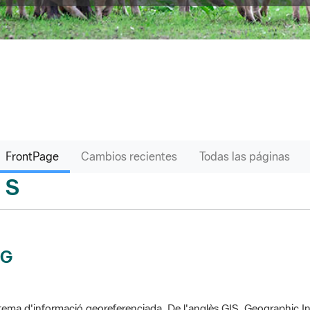
FrontPage
Cambios recientes
Todas las páginas
S
sari
IG
tema d'informació georeferenciada. De l'anglès GIS, Geographic In