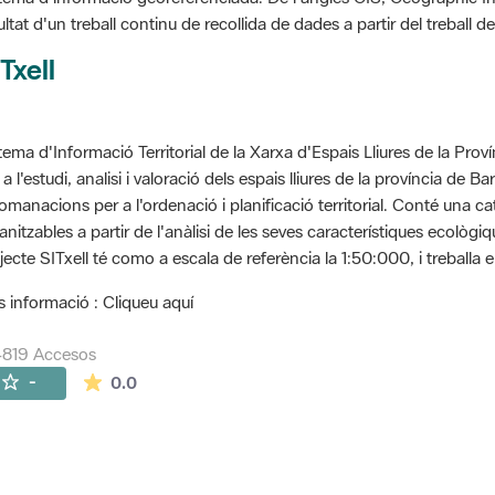
ultat d'un treball continu de recollida de dades a partir del treball
Txell
tema d'Informació Territorial de la Xarxa d'Espais Lliures de la Prov
 a l'estudi, analisi i valoració dels espais lliures de la província de B
omanacions per a l'ordenació i planificació territorial. Conté una cat
anitzables a partir de l'anàlisi de les seves característiques ecològ
jecte SITxell té como a escala de referència la 1:50:000, i treballa e
 informació : Cliqueu aquí
4819 Accesos
La valoración media es de 0 estrellas de 5.
-
0.0