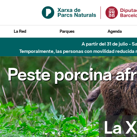
Saltar al contenido principal
La Red
Parques
Agenda
A partir del 31 de julio - 
Temporalmente, las personas con movilidad reducida no
Peste porcina af
La X