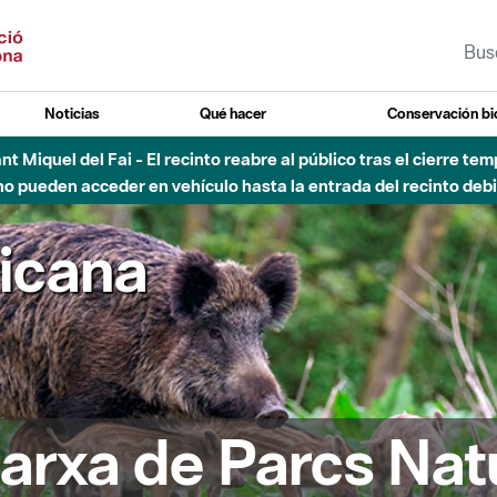
Noticias
Qué hacer
Conservación bi
Sant Miquel del Fai - El recinto reabre al público tras el cierre t
 pueden acceder en vehículo hasta la entrada del recinto debid
ricana
arxa de Parcs Nat