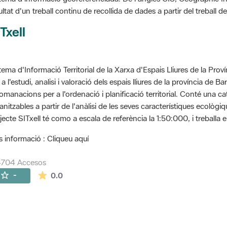
ultat d'un treball continu de recollida de dades a partir del treball
Txell
tema d'Informació Territorial de la Xarxa d'Espais Lliures de la Prov
 a l'estudi, analisi i valoració dels espais lliures de la província de B
omanacions per a l'ordenació i planificació territorial. Conté una cat
anitzables a partir de l'anàlisi de les seves característiques ecològ
jecte SITxell té como a escala de referència la 1:50:000, i treballa e
 informació : Cliqueu aquí
4704 Accesos
La valoración media es de 0 estrellas de 5.
-
0.0