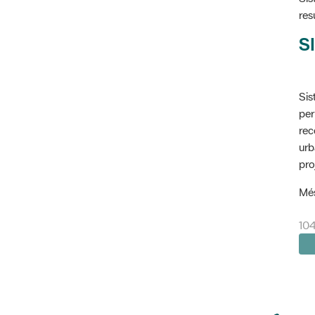
res
SI
Sis
per
rec
urb
pro
Més
10