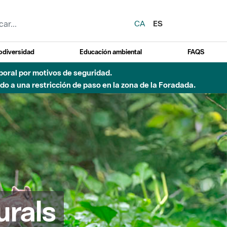
CA
ES
odiversidad
Educación ambiental
FAQS
emporal por motivos de seguridad.
o a una restricción de paso en la zona de la Foradada.
urals