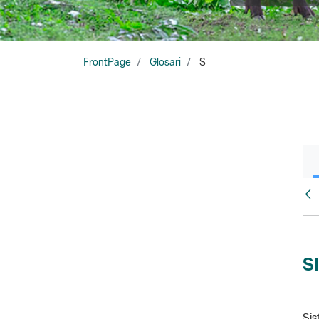
FrontPage
Glosari
S
Glo
S
Sis