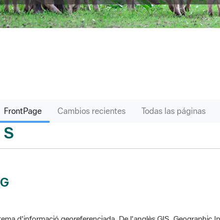
FrontPage
Cambios recientes
Todas las páginas
S
sari
IG
tema d'informació georeferenciada. De l'anglès GIS, Geographic In