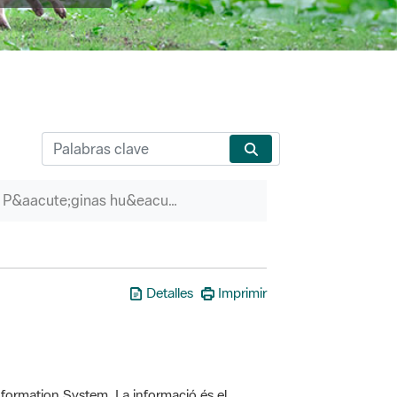
P&aacute;ginas hu&eacute;rfanas
Detalles
Imprimir
formation System. La informació és el