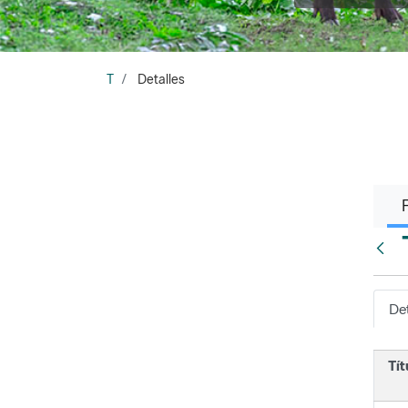
T
Detalles
Atrá
Det
Tít