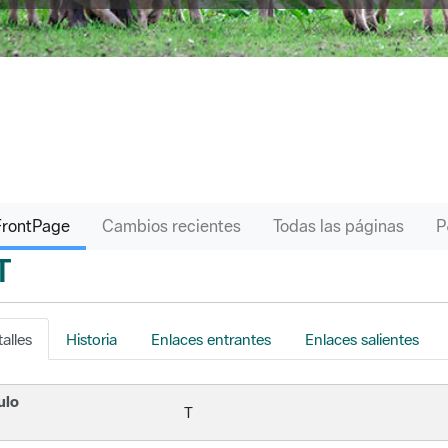
FrontPage
Cambios recientes
Todas las páginas
T
s
alles
Historia
Enlaces entrantes
Enlaces salientes
ulo
T