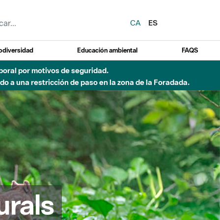
CA
ES
odiversidad
Educación ambiental
FAQS
emporal por motivos de seguridad.
o a una restricción de paso en la zona de la Foradada.
urals