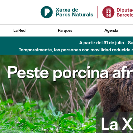
Saltar al contenido principal
La Red
Parques
Agenda
A partir del 31 de julio - 
Temporalmente, las personas con movilidad reducida no
Peste porcina af
La X