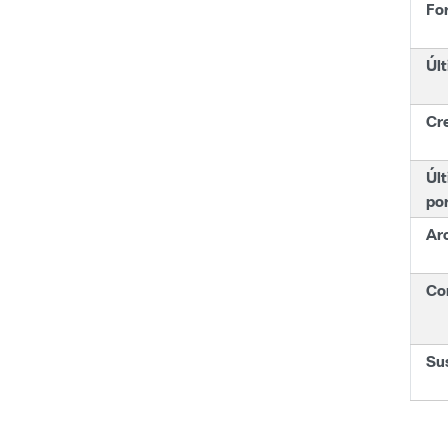
Fo
Últ
Cr
Últ
po
Ar
Con
Su