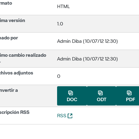
rmato
HTML
ima versión
1.0
eado por
Admin Diba (10/07/12 12:30)
imo cambio realizado
Admin Diba (10/07/12 12:30)
r
chivos adjuntos
0
vertir a
DOC
ODT
PDF
scripción RSS
(Abre una nueva ventana)
RSS