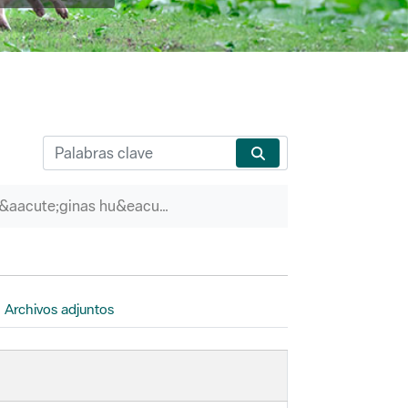
P&aacute;ginas hu&eacute;rfanas
Archivos adjuntos