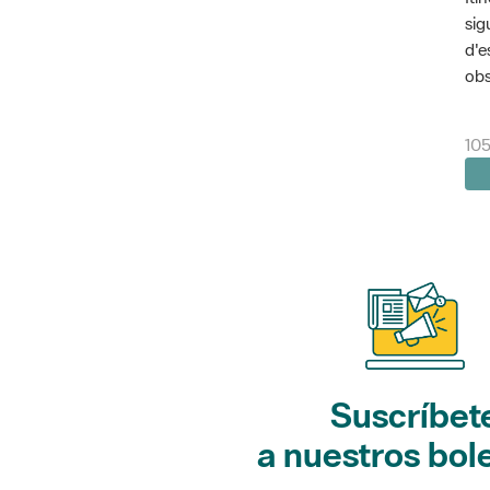
sig
d'e
obs
10
Suscríbet
a nuestros bol