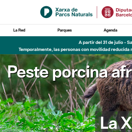
Saltar al contenido principal
La Red
Parques
Agenda
A partir del 31 de julio - 
Temporalmente, las personas con movilidad reducida no
Peste porcina af
La X