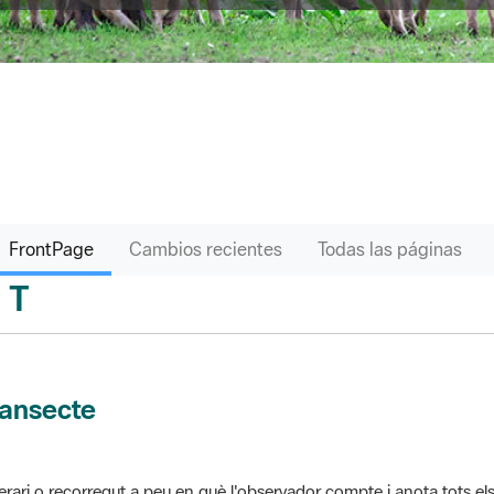
FrontPage
Cambios recientes
Todas las páginas
T
sari
ransecte
nerari o recorregut a peu en què l'observador compte i anota tots els