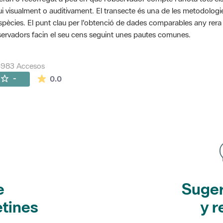
ui visualment o auditivament. El transecte és una de les metodolog
spècies. El punt clau per l'obtenció de dades comparables any rera an
ervadors facin el seu cens seguint unes pautes comunes.
5983 Accesos
La valoración media es de 0 estrellas de 5.
-
0.0
e
Suger
etines
y r