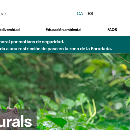
CA
ES
odiversidad
Educación ambiental
FAQS
emporal por motivos de seguridad.
o a una restricción de paso en la zona de la Foradada.
urals