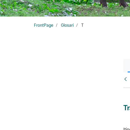
FrontPage
Glosari
T
Glo
T
Iti