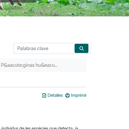
P&aacute;ginas hu&eacute;rfanas
Detalles
Imprimir
 individus de les espècies que detecta, ja