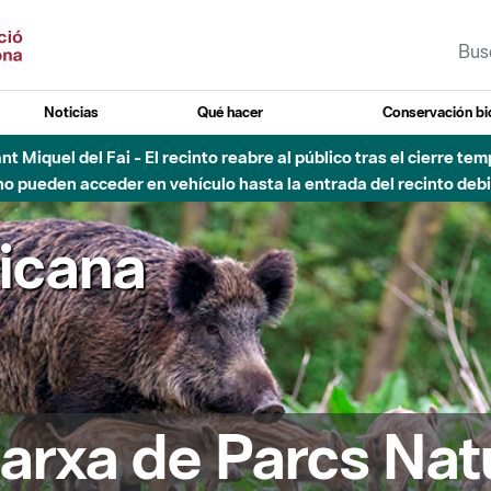
Noticias
Qué hacer
Conservación bi
Sant Miquel del Fai - El recinto reabre al público tras el cierre t
 pueden acceder en vehículo hasta la entrada del recinto debid
ricana
arxa de Parcs Nat