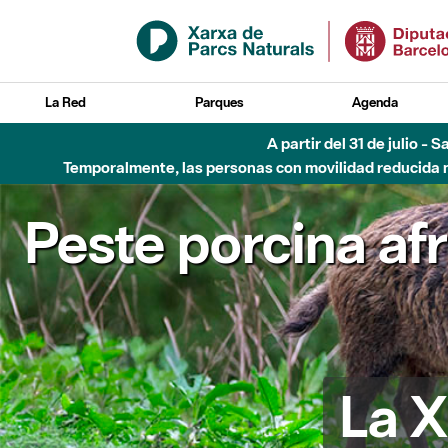
Saltar al contenido principal
La Red
Parques
Agenda
A partir del 31 de julio - 
Temporalmente, las personas con movilidad reducida no
Peste porcina af
La X