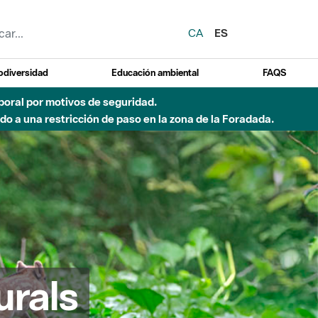
CA
ES
odiversidad
Educación ambiental
FAQS
emporal por motivos de seguridad.
o a una restricción de paso en la zona de la Foradada.
urals