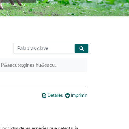
P&aacute;ginas hu&eacute;rfanas
Detalles
Imprimir
 individus de les espècies que detecta, ja