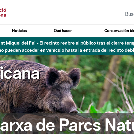
Noticias
Qué hacer
Conservación bi
Sant Miquel del Fai - El recinto reabre al público tras el cierre t
 pueden acceder en vehículo hasta la entrada del recinto debid
ricana
arxa de Parcs Nat