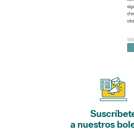
sig
d'e
obs
10
Suscríbet
a nuestros bol