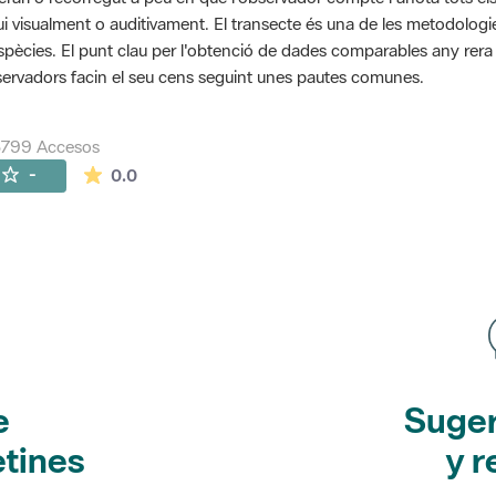
ui visualment o auditivament. El transecte és una de les metodolog
spècies. El punt clau per l'obtenció de dades comparables any rera an
ervadors facin el seu cens seguint unes pautes comunes.
5799 Accesos
La valoración media es de 0 estrellas de 5.
-
0.0
e
Suger
etines
y r