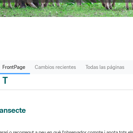
FrontPage
Cambios recientes
Todas las páginas
T
sari
ransecte
nerari o recorregut a peu en què l'observador compte i anota tots els