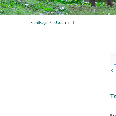
FrontPage
Glosari
T
Glo
T
Iti