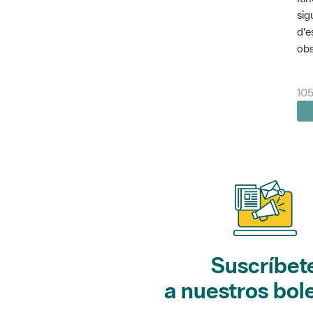
sig
d'e
obs
10
Suscríbet
a nuestros bol