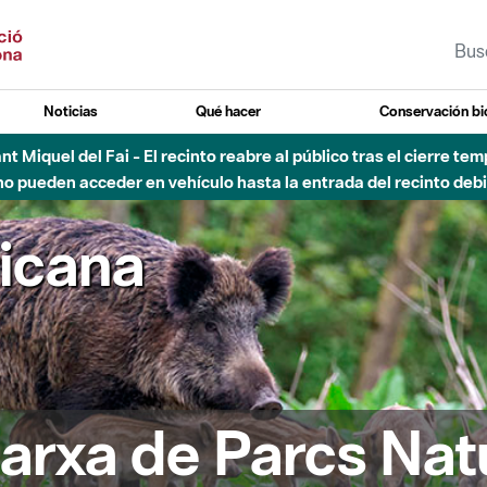
Noticias
Qué hacer
Conservación bi
Sant Miquel del Fai - El recinto reabre al público tras el cierre t
 pueden acceder en vehículo hasta la entrada del recinto debid
ricana
arxa de Parcs Nat