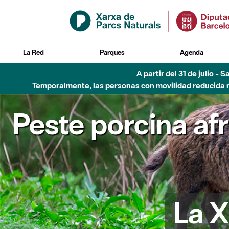
Saltar al contenido principal
La Red
Parques
Agenda
A partir del 31 de julio - 
Temporalmente, las personas con movilidad reducida no
Peste porcina af
La X