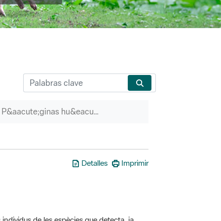
P&aacute;ginas hu&eacute;rfanas
Detalles
Imprimir
 individus de les espècies que detecta, ja