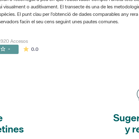
ui visualment o auditivament. El transecte és una de les metodolog
spècies. El punt clau per l'obtenció de dades comparables any rera an
ervadors facin el seu cens seguint unes pautes comunes.
5920 Accesos
La valoración media es de 0 estrellas de 5.
-
0.0
e
Suger
etines
y r