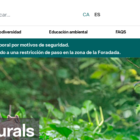
CA
ES
odiversidad
Educación ambiental
FAQS
emporal por motivos de seguridad.
o a una restricción de paso en la zona de la Foradada.
urals