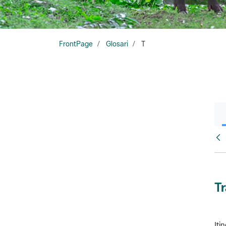
FrontPage
Glosari
T
Glo
T
Iti