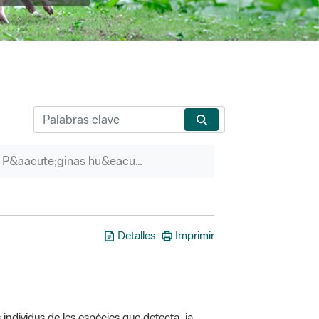
P&aacute;ginas hu&eacute;rfanas
Detalles
Imprimir
 individus de les espècies que detecta, ja