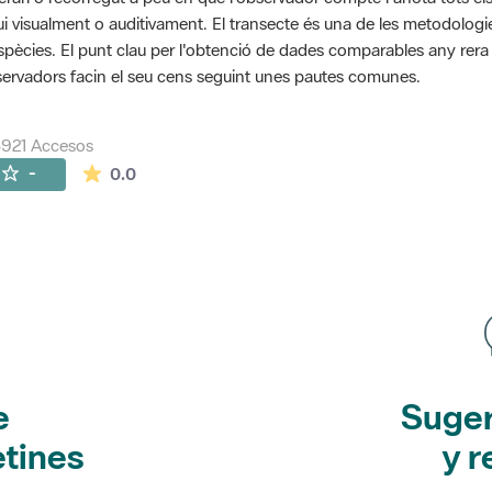
ui visualment o auditivament. El transecte és una de les metodolog
spècies. El punt clau per l'obtenció de dades comparables any rera an
ervadors facin el seu cens seguint unes pautes comunes.
921 Accesos
La valoración media es de 0 estrellas de 5.
-
0.0
e
Suger
etines
y r