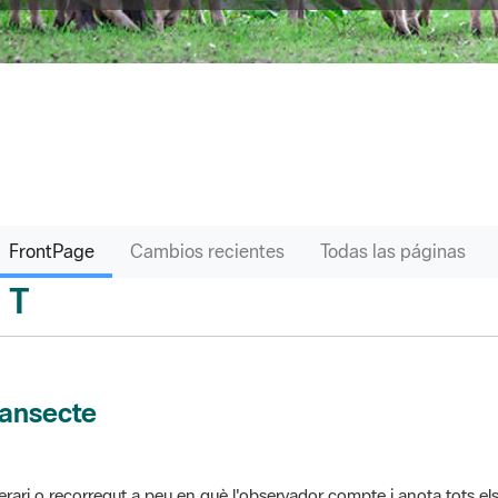
FrontPage
Cambios recientes
Todas las páginas
T
sari
ransecte
nerari o recorregut a peu en què l'observador compte i anota tots els