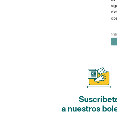
sig
d'e
obs
105
Suscríbet
a nuestros bol