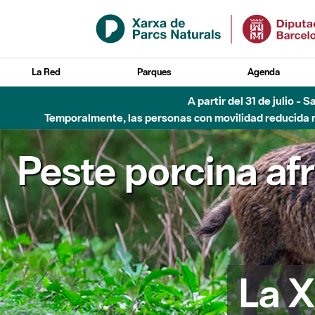
Saltar al contenido principal
La Red
Parques
Agenda
A partir del 31 de julio - 
Temporalmente, las personas con movilidad reducida no
Peste porcina af
La X