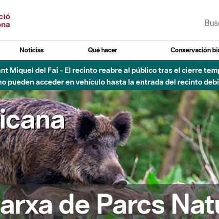
Noticias
Qué hacer
Conservación bi
Sant Miquel del Fai - El recinto reabre al público tras el cierre t
 pueden acceder en vehículo hasta la entrada del recinto debid
ricana
arxa de Parcs Nat