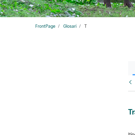
FrontPage
Glosari
T
Glo
T
Iti