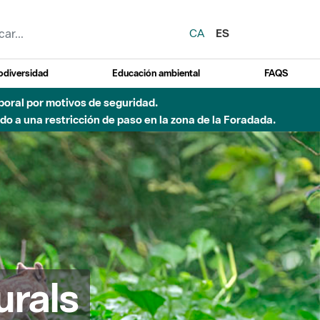
CA
ES
odiversidad
Educación ambiental
FAQS
emporal por motivos de seguridad.
o a una restricción de paso en la zona de la Foradada.
urals