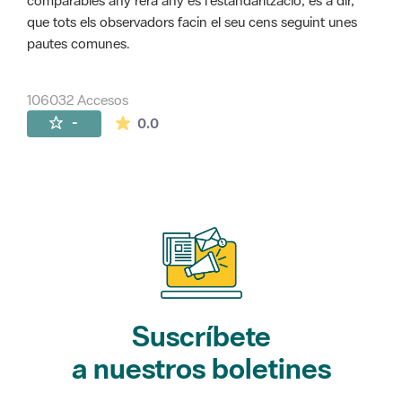
comparables any rera any és l'estandarització, és a dir,
que tots els observadors facin el seu cens seguint unes
pautes comunes.
106032 Accesos
La valoración media es de 0 estrellas de 
-
0.0
Suscríbete
a nuestros boletines