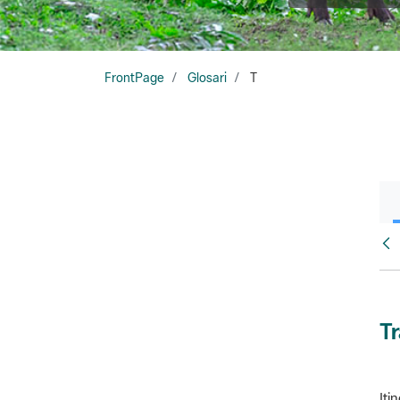
FrontPage
Glosari
T
Glo
T
Iti