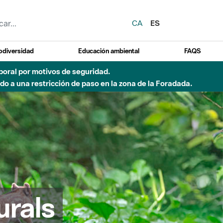
CA
ES
odiversidad
Educación ambiental
FAQS
emporal por motivos de seguridad.
o a una restricción de paso en la zona de la Foradada.
urals