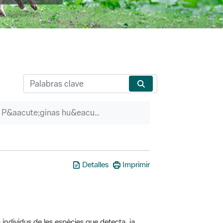
P&aacute;ginas hu&eacute;rfanas
Detalles
Imprimir
 individus de les espècies que detecta, ja