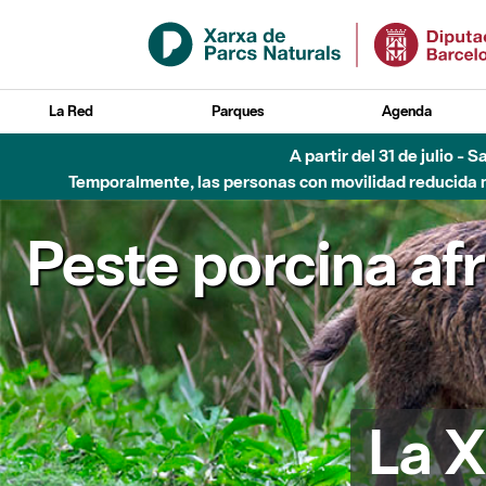
Saltar al contenido principal
La Red
Parques
Agenda
A partir del 31 de julio - 
Temporalmente, las personas con movilidad reducida no
Peste porcina af
La X