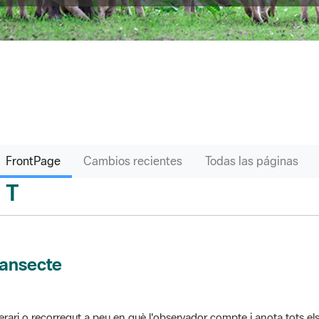
FrontPage
Cambios recientes
Todas las páginas
T
sari
ransecte
nerari o recorregut a peu en què l'observador compte i anota tots els