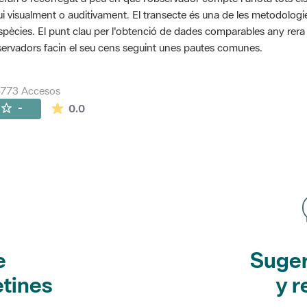
ui visualment o auditivament. El transecte és una de les metodolog
spècies. El punt clau per l'obtenció de dades comparables any rera an
ervadors facin el seu cens seguint unes pautes comunes.
5773 Accesos
La valoración media es de 0 estrellas de 5.
-
0.0
e
Suger
etines
y r