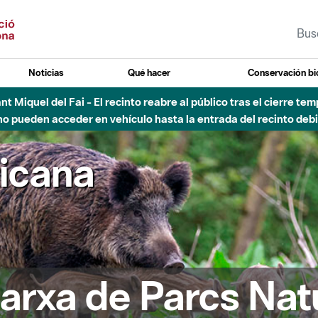
Noticias
Qué hacer
Conservación bi
Sant Miquel del Fai - El recinto reabre al público tras el cierre t
 pueden acceder en vehículo hasta la entrada del recinto debid
ricana
arxa de Parcs Nat