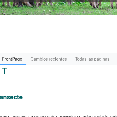
FrontPage
Cambios recientes
Todas las páginas
T
sari
ransecte
nerari o recorregut a peu en què l'observador compte i anota tots els