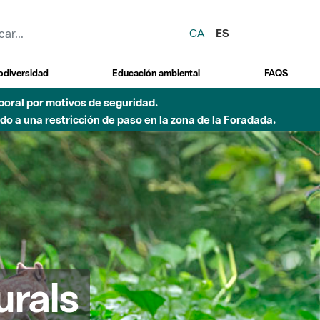
CA
ES
odiversidad
Educación ambiental
FAQS
emporal por motivos de seguridad.
o a una restricción de paso en la zona de la Foradada.
urals