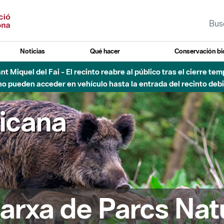
Noticias
Qué hacer
Conservación bi
Sant Miquel del Fai - El recinto reabre al público tras el cierre t
 pueden acceder en vehículo hasta la entrada del recinto debid
ricana
arxa de Parcs Nat