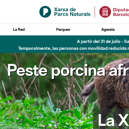
Saltar al contenido principal
La Red
Parques
Agenda
A partir del 31 de julio - 
Temporalmente, las personas con movilidad reducida no
Peste porcina af
La X