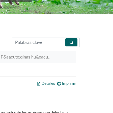
P&aacute;ginas hu&eacute;rfanas
Detalles
Imprimir
 individus de les espècies que detecta, ja