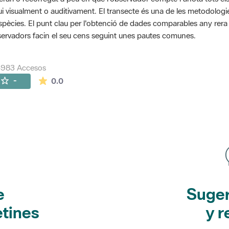
ui visualment o auditivament. El transecte és una de les metodolog
spècies. El punt clau per l'obtenció de dades comparables any rera an
ervadors facin el seu cens seguint unes pautes comunes.
5983 Accesos
La valoración media es de 0 estrellas de 5.
-
0.0
e
Suger
etines
y r