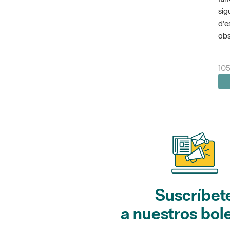
sig
d'e
obs
10
Suscríbet
a nuestros bol