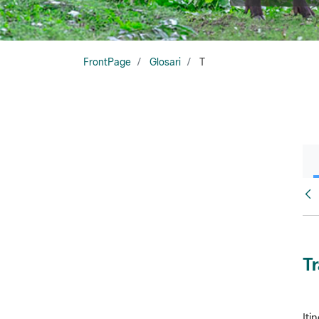
FrontPage
Glosari
T
Glo
T
Iti