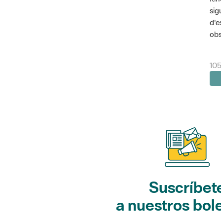
sig
d'e
obs
10
Suscríbet
a nuestros bol