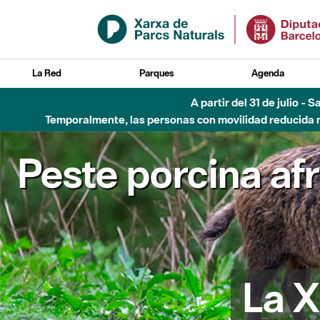
Saltar al contenido principal
La Red
Parques
Agenda
A partir del 31 de julio - 
Temporalmente, las personas con movilidad reducida no
Peste porcina af
La X