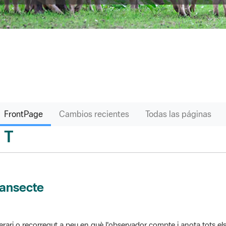
FrontPage
Cambios recientes
Todas las páginas
T
sari
ransecte
nerari o recorregut a peu en què l'observador compte i anota tots els