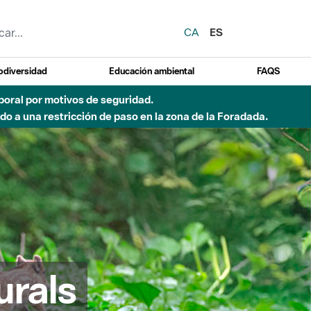
CA
ES
odiversidad
Educación ambiental
FAQS
emporal por motivos de seguridad.
o a una restricción de paso en la zona de la Foradada.
urals