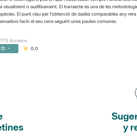
ui visualment o auditivament. El transecte és una de les metodolog
spècies. El punt clau per l'obtenció de dades comparables any rera an
ervadors facin el seu cens seguint unes pautes comunes.
5773 Accesos
La valoración media es de 0 estrellas de 5.
-
0.0
e
Suger
etines
y r