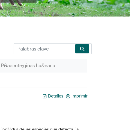
P&aacute;ginas hu&eacute;rfanas
Detalles
Imprimir
 individus de les espècies que detecta, ja