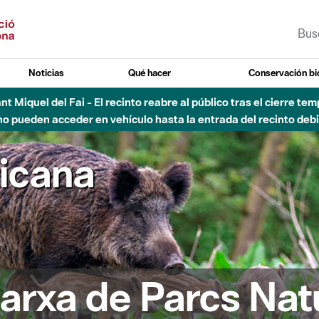
Noticias
Qué hacer
Conservación bi
Sant Miquel del Fai - El recinto reabre al público tras el cierre t
 pueden acceder en vehículo hasta la entrada del recinto debid
ricana
arxa de Parcs Nat