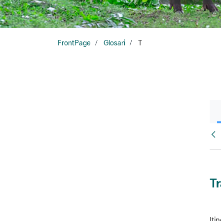
FrontPage
Glosari
T
Glo
T
Iti