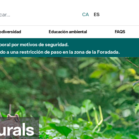
CA
ES
odiversidad
Educación ambiental
FAQS
emporal por motivos de seguridad.
o a una restricción de paso en la zona de la Foradada.
urals