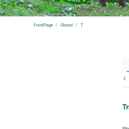
FrontPage
Glosari
T
Glo
T
Iti