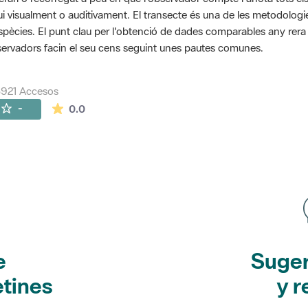
ui visualment o auditivament. El transecte és una de les metodolog
spècies. El punt clau per l'obtenció de dades comparables any rera an
ervadors facin el seu cens seguint unes pautes comunes.
921 Accesos
La valoración media es de 0 estrellas de 5.
-
0.0
e
Suger
etines
y r