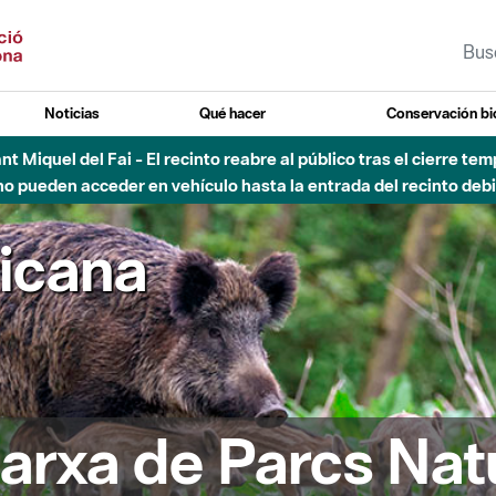
Noticias
Qué hacer
Conservación bi
Sant Miquel del Fai - El recinto reabre al público tras el cierre t
 pueden acceder en vehículo hasta la entrada del recinto debid
ricana
arxa de Parcs Nat