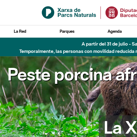
Saltar al contenido principal
La Red
Parques
Agenda
A partir del 31 de julio - 
Temporalmente, las personas con movilidad reducida no
Peste porcina af
La X