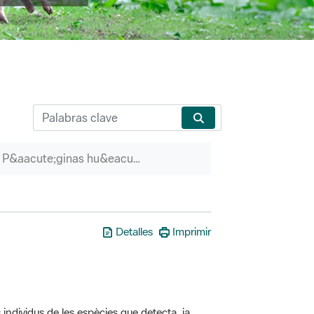
P&aacute;ginas hu&eacute;rfanas
Detalles
Imprimir
 individus de les espècies que detecta, ja