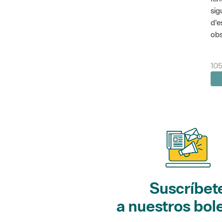
sig
d'e
obs
105
Suscríbet
a nuestros bol