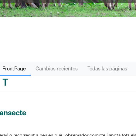
FrontPage
Cambios recientes
Todas las páginas
T
sari
ransecte
nerari o recorregut a peu en què l'observador compte i anota tots els