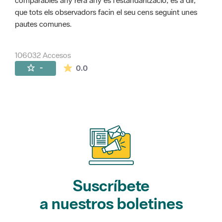
comparables any rera any és l'estandarització, és a dir,
que tots els observadors facin el seu cens seguint unes
pautes comunes.
106032 Accesos
La valoración media es de 0 estrellas de 
-
0.0
Suscríbete
a nuestros boletines