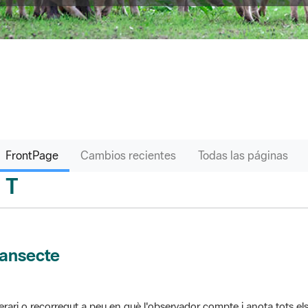
FrontPage
Cambios recientes
Todas las páginas
T
sari
ransecte
nerari o recorregut a peu en què l'observador compte i anota tots els