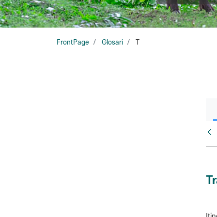
FrontPage
Glosari
T
Glo
T
Iti