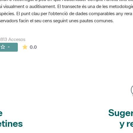
ui visualment o auditivament. El transecte és una de les metodolog
spècies. El punt clau per l'obtenció de dades comparables any rera an
ervadors facin el seu cens seguint unes pautes comunes.
813 Accesos
La valoración media es de 0 estrellas de 5.
-
0.0
e
Suger
etines
y r