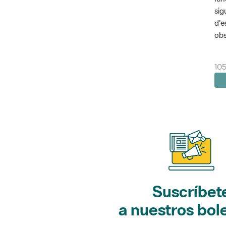
sig
d'e
obs
105
Suscríbet
a nuestros bol