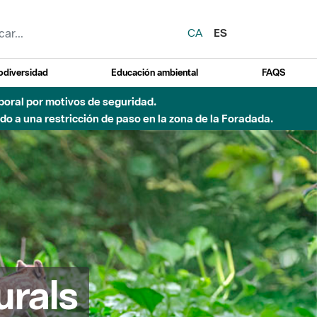
CA
ES
odiversidad
Educación ambiental
FAQS
emporal por motivos de seguridad.
o a una restricción de paso en la zona de la Foradada.
urals