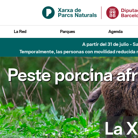
Saltar al contenido principal
La Red
Parques
Agenda
A partir del 31 de julio - 
Temporalmente, las personas con movilidad reducida no
Peste porcina af
La X