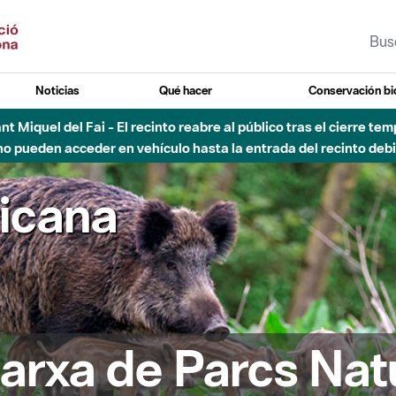
Noticias
Qué hacer
Conservación bi
Sant Miquel del Fai - El recinto reabre al público tras el cierre t
 pueden acceder en vehículo hasta la entrada del recinto debid
ricana
arxa de Parcs Nat