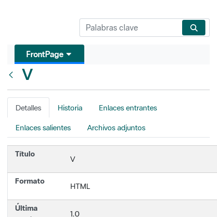
FrontPage
V
Atrás
Detalles
Historia
Enlaces entrantes
Enlaces salientes
Archivos adjuntos
Título
V
Formato
HTML
Última
1.0