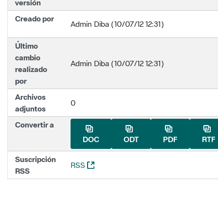
versión
Creado por
Admin Diba (10/07/12 12:31)
Último
cambio
Admin Diba (10/07/12 12:31)
realizado
por
Archivos
0
adjuntos
Convertir a
DOC
ODT
PDF
RTF
Suscripción
(Abre una nueva ventana)
RSS
RSS