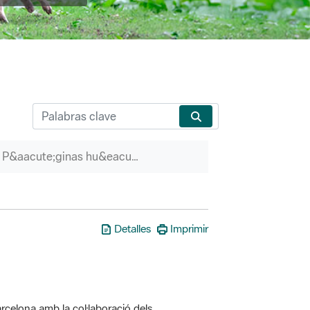
P&aacute;ginas hu&eacute;rfanas
Detalles
Imprimir
rcelona amb la col·laboració dels