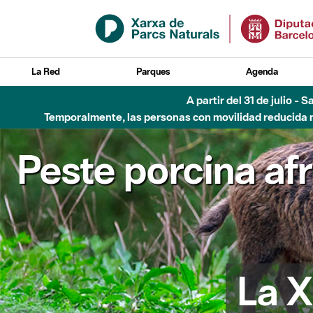
Saltar al contenido principal
La Red
Parques
Agenda
A partir del 31 de julio - 
Temporalmente, las personas con movilidad reducida no
Peste porcina af
La X