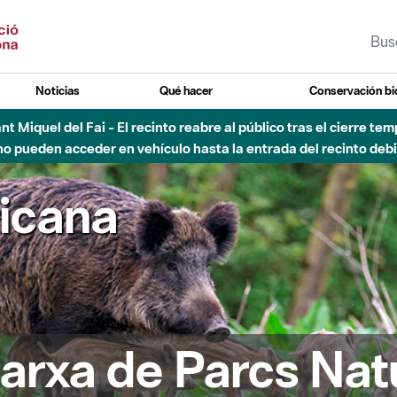
Noticias
Qué hacer
Conservación bi
Sant Miquel del Fai - El recinto reabre al público tras el cierre t
 pueden acceder en vehículo hasta la entrada del recinto debid
ricana
arxa de Parcs Nat