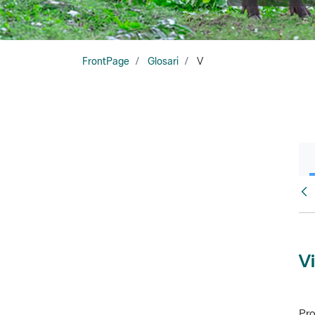
FrontPage
Glosari
V
Glo
Vi
Pro