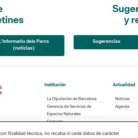
e
Suger
etines
y r
L'Informatiu dels Parcs
Sugerencias
(noticias)
Institución
Actualidad
La Diputación de Barcelona
Noticias
Gerencia de Servicios de
Agenda
Espacios Naturales
Contacto
con finalidad técnica, no recaba ni cede datos de carácter