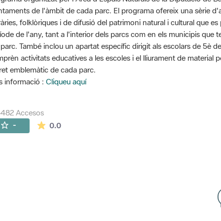
ntaments de l'àmbit de cada parc. El programa ofereix una sèrie d'ac
eràries, folklòriques i de difusió del patrimoni natural i cultural que
íode de l'any, tant a l'interior dels parcs com en els municipis que 
 parc. També inclou un apartat específic dirigit als escolars de 5è d
prèn activitats educatives a les escoles i el lliurament de material 
ret emblemàtic de cada parc.
 informació :
Cliqueu aquí
5482 Accesos
La valoración media es de 0 estrellas de 5.
-
0.0