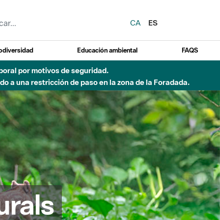
CA
ES
odiversidad
Educación ambiental
FAQS
emporal por motivos de seguridad.
o a una restricción de paso en la zona de la Foradada.
urals