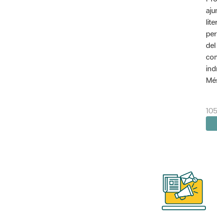
aju
lit
per
del
com
ind
Més
10