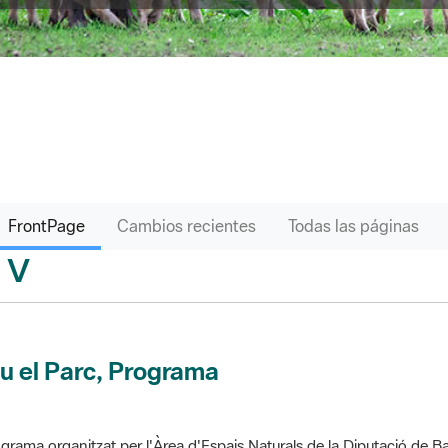
FrontPage
Cambios recientes
Todas las páginas
V
sari
u el Parc, Programa
grama organitzat per l'Àrea d'Espais Naturals de la Diputació de Ba