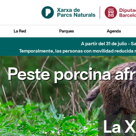
Saltar al contenido principal
La Red
Parques
Agenda
A partir del 31 de julio - 
Temporalmente, las personas con movilidad reducida no
Peste porcina af
La X