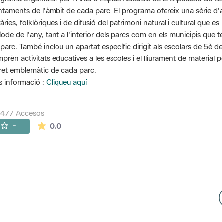
ntaments de l'àmbit de cada parc. El programa ofereix una sèrie d'ac
eràries, folklòriques i de difusió del patrimoni natural i cultural que
íode de l'any, tant a l'interior dels parcs com en els municipis que 
 parc. També inclou un apartat específic dirigit als escolars de 5è d
prèn activitats educatives a les escoles i el lliurament de material 
ret emblemàtic de cada parc.
 informació :
Cliqueu aquí
5477 Accesos
La valoración media es de 0 estrellas de 5.
-
0.0