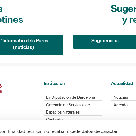
e
Suger
etines
y r
L'Informatiu dels Parcs
Sugerencias
(noticias)
Institución
Actualidad
La Diputación de Barcelona
Noticias
Gerencia de Servicios de
Agenda
Espacios Naturales
Contacto
con finalidad técnica, no recaba ni cede datos de carácter