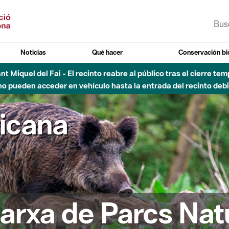
Noticias
Qué hacer
Conservación bi
Sant Miquel del Fai - El recinto reabre al público tras el cierre t
 pueden acceder en vehículo hasta la entrada del recinto debid
ricana
arxa de Parcs Nat