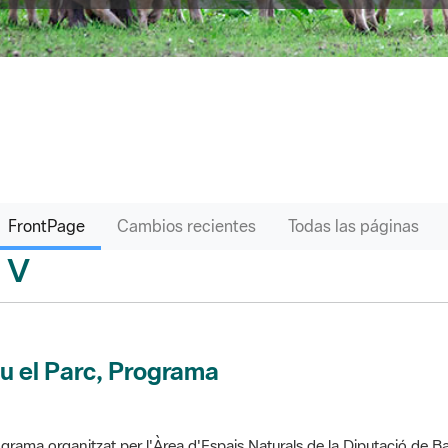
FrontPage
Cambios recientes
Todas las páginas
V
sari
u el Parc, Programa
grama organitzat per l'Àrea d'Espais Naturals de la Diputació de Ba