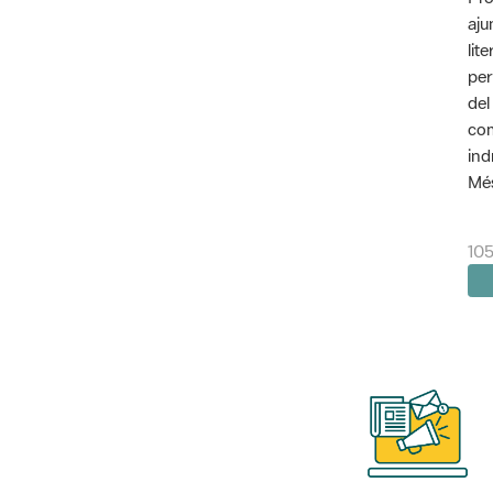
aju
lit
per
del
com
ind
Més
10