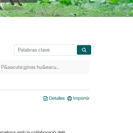
P&aacute;ginas hu&eacute;rfanas
Detalles
Imprimir
rcelona amb la col·laboració dels