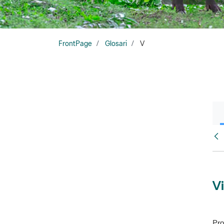
FrontPage
Glosari
V
Glo
Vi
Pro