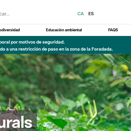
CA
ES
odiversidad
Educación ambiental
FAQS
emporal por motivos de seguridad.
o a una restricción de paso en la zona de la Foradada.
urals