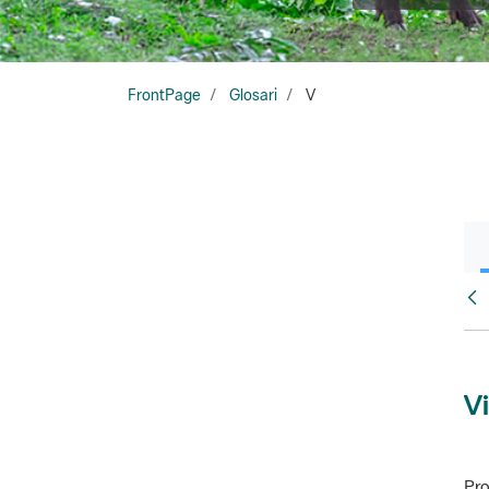
FrontPage
Glosari
V
Glo
Vi
Pro