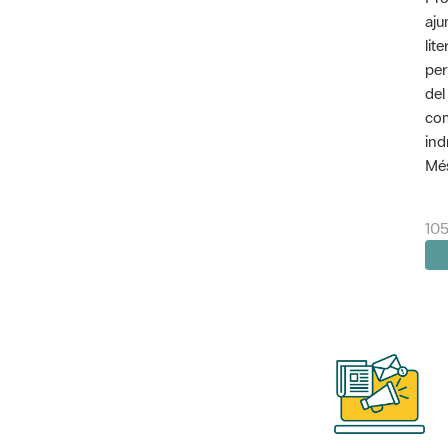
aju
lit
per
del
com
ind
Més
10