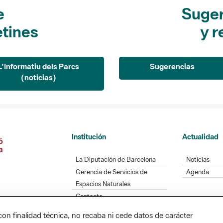
e
Suger
etines
y r
L'Informatiu dels Parcs
Sugerencias
(noticias)
Institución
Actualidad
La Diputación de Barcelona
Noticias
Gerencia de Servicios de
Agenda
Espacios Naturales
Contacto
con finalidad técnica, no recaba ni cede datos de carácter