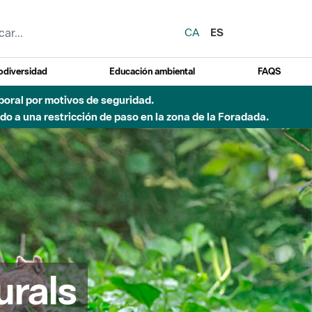
CA
ES
odiversidad
Educación ambiental
FAQS
emporal por motivos de seguridad.
o a una restricción de paso en la zona de la Foradada.
urals