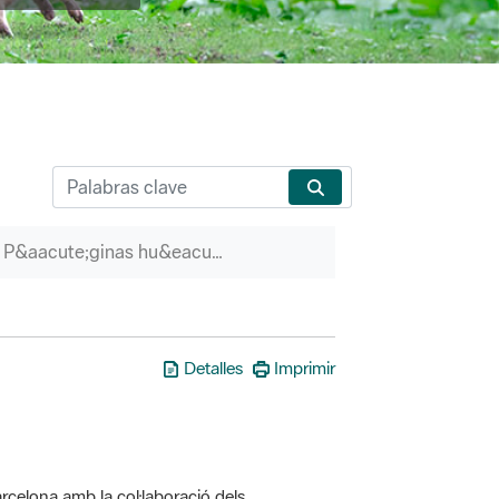
P&aacute;ginas hu&eacute;rfanas
Detalles
Imprimir
rcelona amb la col·laboració dels