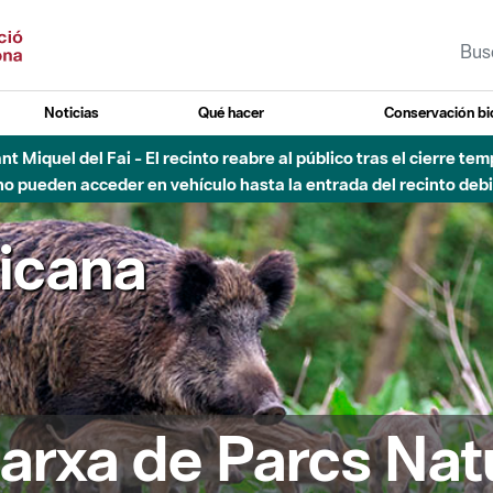
Noticias
Qué hacer
Conservación bi
Sant Miquel del Fai - El recinto reabre al público tras el cierre t
 pueden acceder en vehículo hasta la entrada del recinto debid
ricana
arxa de Parcs Nat