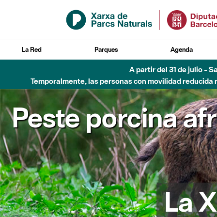
Saltar al contenido principal
La Red
Parques
Agenda
A partir del 31 de julio - 
Temporalmente, las personas con movilidad reducida no
Peste porcina af
La X