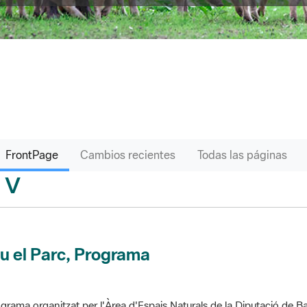
FrontPage
Cambios recientes
Todas las páginas
V
sari
u el Parc, Programa
grama organitzat per l'Àrea d'Espais Naturals de la Diputació de Ba