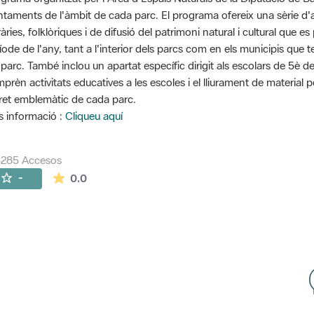
ntaments de l'àmbit de cada parc. El programa ofereix una sèrie d'ac
eràries, folklòriques i de difusió del patrimoni natural i cultural que
íode de l'any, tant a l'interior dels parcs com en els municipis que 
 parc. També inclou un apartat específic dirigit als escolars de 5è d
prèn activitats educatives a les escoles i el lliurament de material 
ret emblemàtic de cada parc.
 informació :
Cliqueu aquí
5285 Accesos
La valoración media es de 0 estrellas de 5.
-
0.0