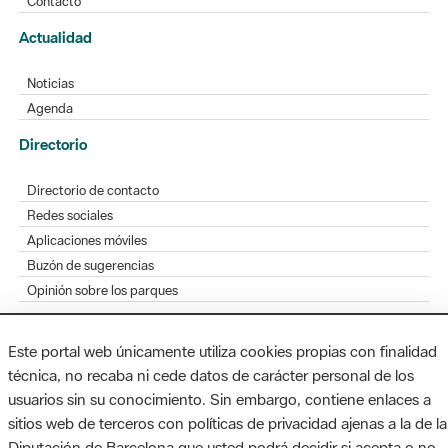
Contacto
Actualidad
Noticias
Agenda
Directorio
Directorio de contacto
Redes sociales
Aplicaciones móviles
Buzón de sugerencias
Opinión sobre los parques
Este portal web únicamente utiliza cookies propias con finalidad
técnica, no recaba ni cede datos de carácter personal de los
MAPA WEB
AVISO LEGAL
ACCESIBILIDAD
usuarios sin su conocimiento. Sin embargo, contiene enlaces a
sitios web de terceros con políticas de privacidad ajenas a la de la
Diputación de Barcelona. Edifici Llacuna, 1a planta. Badajoz, 49.
Diputación de Barcelona que usted podrá decidir si acepta o no