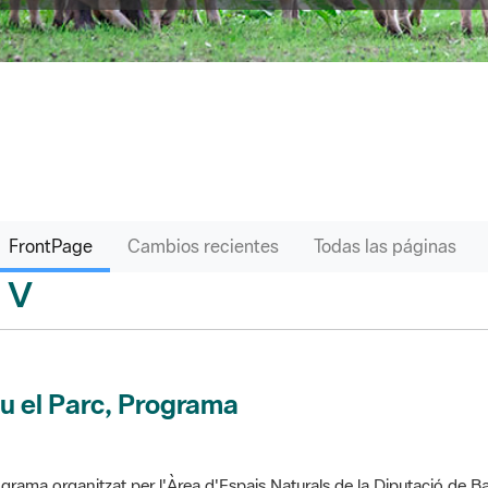
FrontPage
Cambios recientes
Todas las páginas
V
sari
u el Parc, Programa
grama organitzat per l'Àrea d'Espais Naturals de la Diputació de Ba