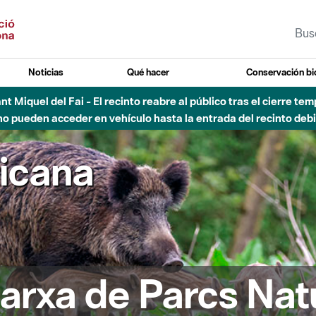
Noticias
Qué hacer
Conservación bi
Sant Miquel del Fai - El recinto reabre al público tras el cierre t
 pueden acceder en vehículo hasta la entrada del recinto debid
ricana
arxa de Parcs Nat