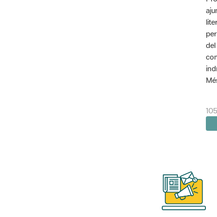
aju
lit
per
del
com
ind
Més
10