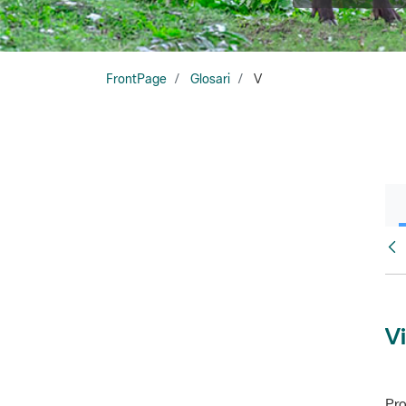
FrontPage
Glosari
V
Glo
Vi
Pro