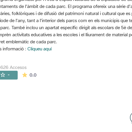
ntaments de l'àmbit de cada parc. El programa ofereix una sèrie d'ac
eràries, folklòriques i de difusió del patrimoni natural i cultural que
íode de l'any, tant a l'interior dels parcs com en els municipis que 
 parc. També inclou un apartat específic dirigit als escolars de 5è d
prèn activitats educatives a les escoles i el lliurament de material 
ret emblemàtic de cada parc.
 informació :
Cliqueu aquí
5626 Accesos
La valoración media es de 0 estrellas de 5.
-
0.0