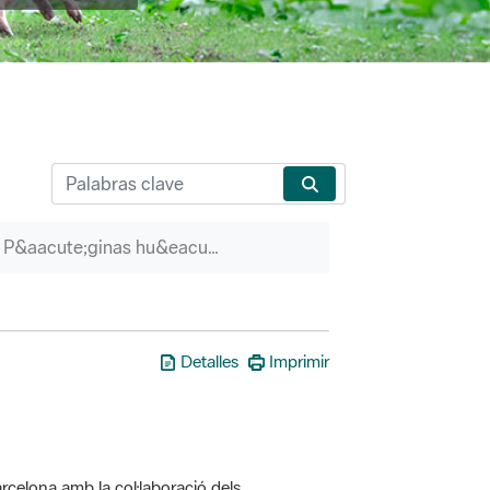
P&aacute;ginas hu&eacute;rfanas
Detalles
Imprimir
rcelona amb la col·laboració dels