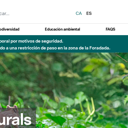
CA
ES
odiversidad
Educación ambiental
FAQS
emporal por motivos de seguridad.
o a una restricción de paso en la zona de la Foradada.
urals