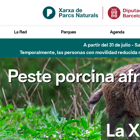
Saltar al contenido principal
La Red
Parques
Agenda
A partir del 31 de julio - 
Temporalmente, las personas con movilidad reducida no
Peste porcina af
La X