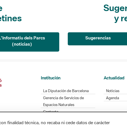
e
Suger
etines
y r
L'Informatiu dels Parcs
Sugerencias
(noticias)
Institución
Actualidad
La Diputación de Barcelona
Noticias
Gerencia de Servicios de
Agenda
Espacios Naturales
Contacto
con finalidad técnica, no recaba ni cede datos de carácter