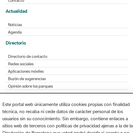
Contacto
Actualidad
Noticias
Agenda
Directorio
Directorio de contacto
Redes sociales
Aplicaciones móviles
Buzón de sugerencias
Opinión sobre los parques
Este portal web únicamente utiliza cookies propias con finalidad
técnica, no recaba ni cede datos de carácter personal de los
MAPA WEB
AVISO LEGAL
ACCESIBILIDAD
usuarios sin su conocimiento. Sin embargo, contiene enlaces a
sitios web de terceros con políticas de privacidad ajenas a la de la
Diputación de Barcelona. Edifici Llacuna, 1a planta. Badajoz, 49.
Diputación de Barcelona que usted podrá decidir si acepta o no