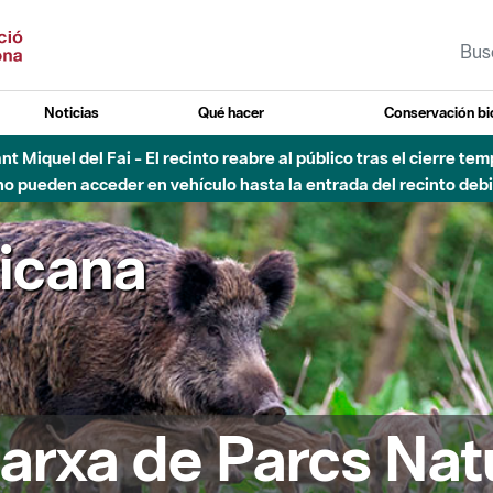
Noticias
Qué hacer
Conservación bi
Sant Miquel del Fai - El recinto reabre al público tras el cierre t
 pueden acceder en vehículo hasta la entrada del recinto debid
ricana
arxa de Parcs Nat