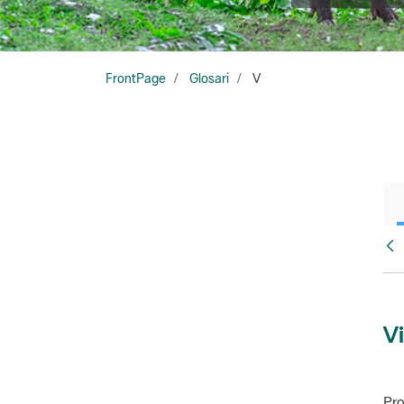
FrontPage
Glosari
V
Glo
Vi
Pro