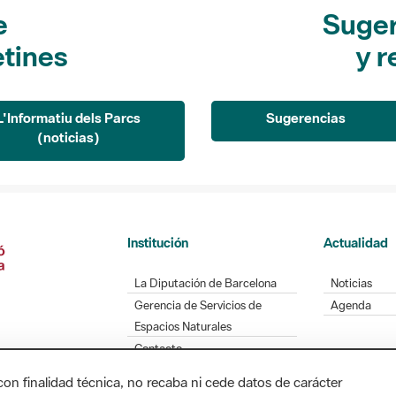
e
Suger
etines
y r
L'Informatiu dels Parcs
Sugerencias
(noticias)
Institución
Actualidad
La Diputación de Barcelona
Noticias
Gerencia de Servicios de
Agenda
Espacios Naturales
Contacto
con finalidad técnica, no recaba ni cede datos de carácter