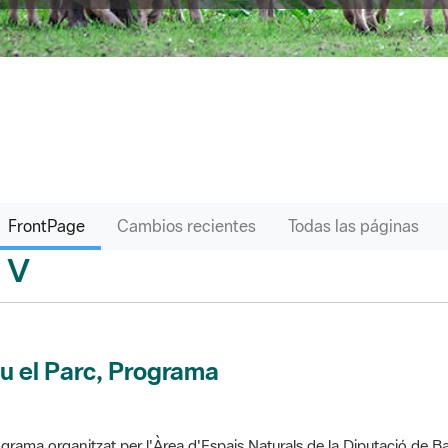
FrontPage
Cambios recientes
Todas las páginas
V
sari
u el Parc, Programa
grama organitzat per l'Àrea d'Espais Naturals de la Diputació de Ba