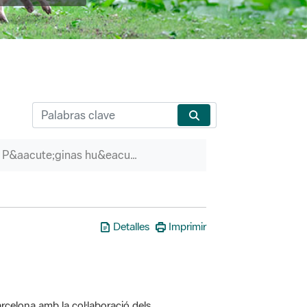
P&aacute;ginas hu&eacute;rfanas
Detalles
Imprimir
rcelona amb la col·laboració dels