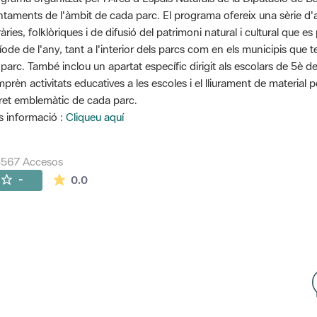
ntaments de l'àmbit de cada parc. El programa ofereix una sèrie d'ac
eràries, folklòriques i de difusió del patrimoni natural i cultural que
íode de l'any, tant a l'interior dels parcs com en els municipis que 
 parc. També inclou un apartat específic dirigit als escolars de 5è d
prèn activitats educatives a les escoles i el lliurament de material 
ret emblemàtic de cada parc.
 informació :
Cliqueu aquí
5567 Accesos
La valoración media es de 0 estrellas de 5.
-
0.0