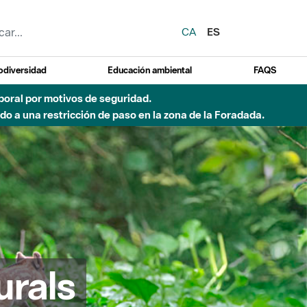
CA
ES
odiversidad
Educación ambiental
FAQS
emporal por motivos de seguridad.
o a una restricción de paso en la zona de la Foradada.
urals