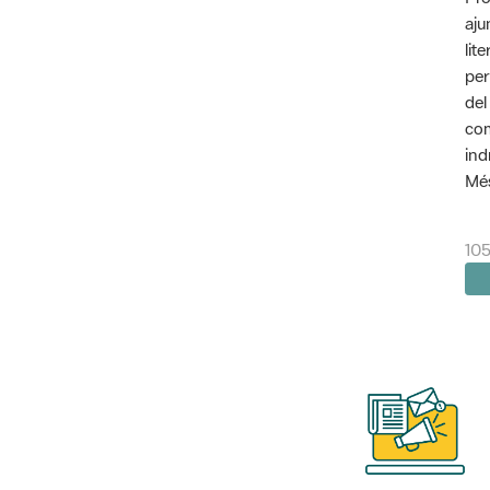
aju
lit
per
del
com
ind
Més
10