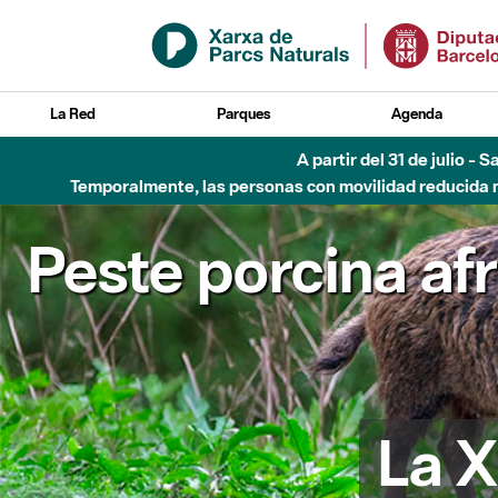
Saltar al contenido principal
La Red
Parques
Agenda
A partir del 31 de julio - 
Temporalmente, las personas con movilidad reducida no
Peste porcina af
La X