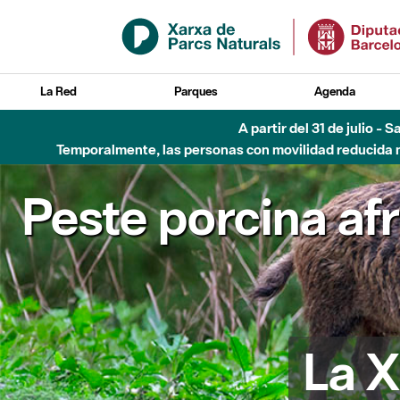
Saltar al contenido principal
La Red
Parques
Agenda
A partir del 31 de julio - 
Temporalmente, las personas con movilidad reducida no
Peste porcina af
La X