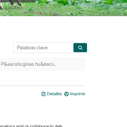
P&aacute;ginas hu&eacute;rfanas
Detalles
Imprimir
rcelona amb la col·laboració dels