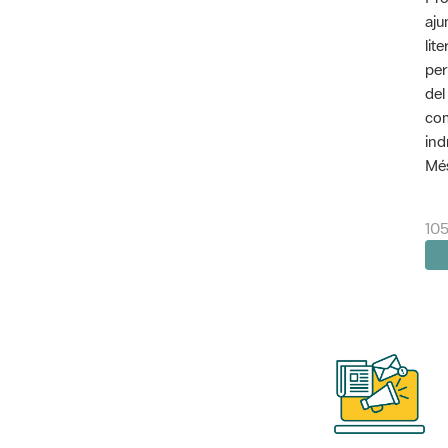
aju
lit
per
del
com
ind
Més
10