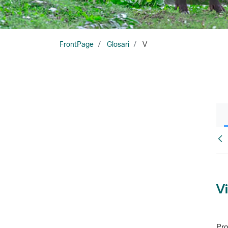
FrontPage
Glosari
V
Glo
Vi
Pro