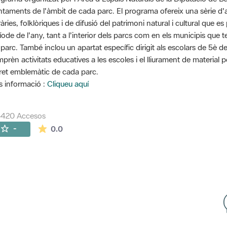
ntaments de l'àmbit de cada parc. El programa ofereix una sèrie d'ac
eràries, folklòriques i de difusió del patrimoni natural i cultural que
íode de l'any, tant a l'interior dels parcs com en els municipis que 
 parc. També inclou un apartat específic dirigit als escolars de 5è d
prèn activitats educatives a les escoles i el lliurament de material 
ret emblemàtic de cada parc.
 informació :
Cliqueu aquí
5420 Accesos
La valoración media es de 0 estrellas de 5.
-
0.0