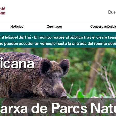
Noticias
Qué hacer
Conservación bi
Sant Miquel del Fai - El recinto reabre al público tras el cierre t
 pueden acceder en vehículo hasta la entrada del recinto debid
ricana
arxa de Parcs Nat