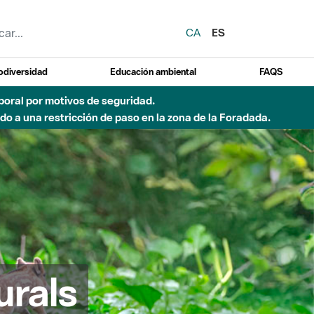
CA
ES
odiversidad
Educación ambiental
FAQS
emporal por motivos de seguridad.
o a una restricción de paso en la zona de la Foradada.
urals