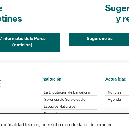
e
Suger
etines
y r
L'Informatiu dels Parcs
Sugerencias
(noticias)
Institución
Actualidad
La Diputación de Barcelona
Noticias
Gerencia de Servicios de
Agenda
Espacios Naturales
Contacto
con finalidad técnica, no recaba ni cede datos de carácter