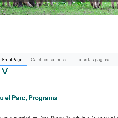
FrontPage
Cambios recientes
Todas las páginas
V
sari
u el Parc, Programa
grama organitzat per l'Àrea d'Espais Naturals de la Diputació de Ba