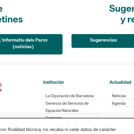
e
Suger
etines
y r
L'Informatiu dels Parcs
Sugerencias
(noticias)
Institución
Actualidad
La Diputación de Barcelona
Noticias
Gerencia de Servicios de
Agenda
Espacios Naturales
Contacto
con finalidad técnica, no recaba ni cede datos de carácter