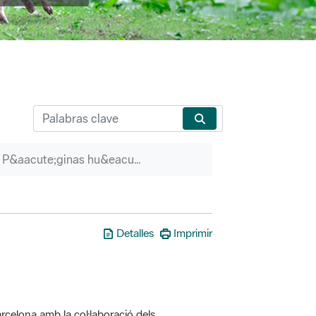
P&aacute;ginas hu&eacute;rfanas
Detalles
Imprimir
rcelona amb la col·laboració dels