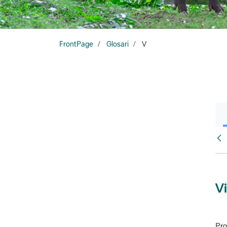
FrontPage
Glosari
V
Glo
Vi
Pro