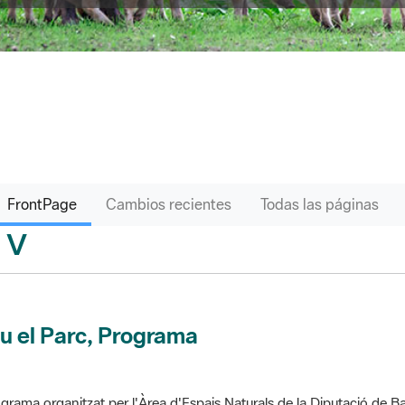
FrontPage
Cambios recientes
Todas las páginas
V
sari
u el Parc, Programa
grama organitzat per l'Àrea d'Espais Naturals de la Diputació de Ba