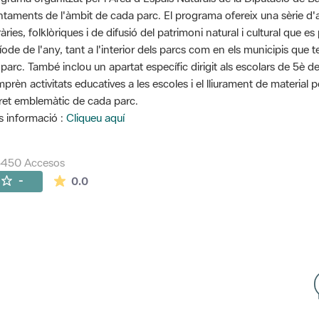
ntaments de l'àmbit de cada parc. El programa ofereix una sèrie d'ac
eràries, folklòriques i de difusió del patrimoni natural i cultural que
íode de l'any, tant a l'interior dels parcs com en els municipis que 
 parc. També inclou un apartat específic dirigit als escolars de 5è d
prèn activitats educatives a les escoles i el lliurament de material 
ret emblemàtic de cada parc.
 informació :
Cliqueu aquí
5450 Accesos
La valoración media es de 0 estrellas de 5.
-
0.0