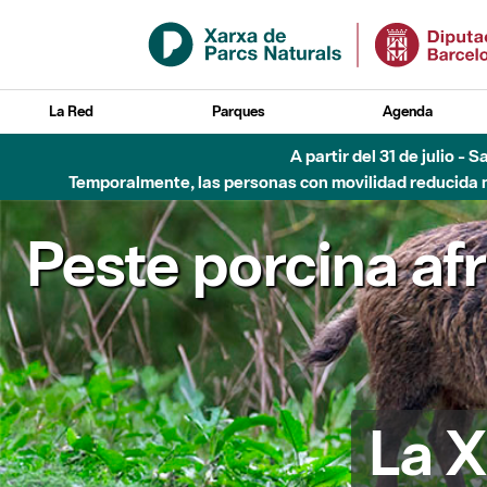
Saltar al contenido principal
La Red
Parques
Agenda
A partir del 31 de julio - 
Temporalmente, las personas con movilidad reducida no
Peste porcina af
La X