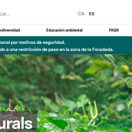
CA
ES
odiversidad
Educación ambiental
FAQS
emporal por motivos de seguridad.
o a una restricción de paso en la zona de la Foradada.
urals