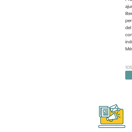
aju
lit
per
del
com
ind
Més
10