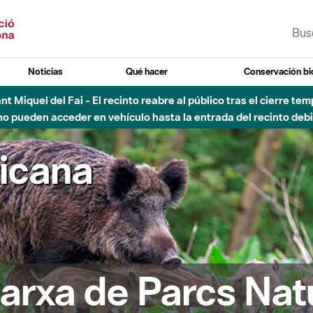
Noticias
Qué hacer
Conservación bi
Sant Miquel del Fai - El recinto reabre al público tras el cierre t
 pueden acceder en vehículo hasta la entrada del recinto debid
ricana
arxa de Parcs Nat