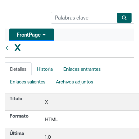
FrontPage
X
Atrás
Detalles
Historia
Enlaces entrantes
Enlaces salientes
Archivos adjuntos
Título
X
Formato
HTML
Última
1.0