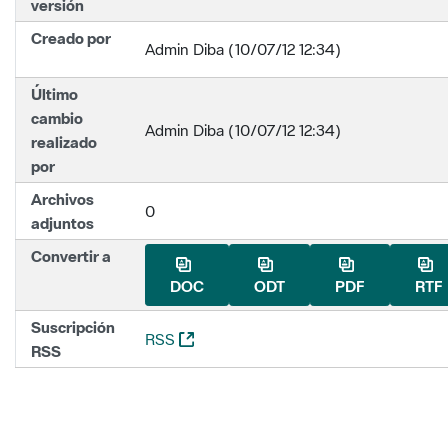
versión
Creado por
Admin Diba (10/07/12 12:34)
Último
cambio
Admin Diba (10/07/12 12:34)
realizado
por
Archivos
0
adjuntos
Convertir a
DOC
ODT
PDF
RTF
Suscripción
(Abre una nueva ventana)
RSS
RSS