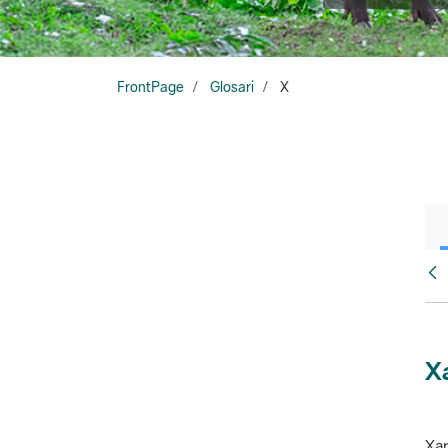
FrontPage
Glosari
X
Glo
X
Xar