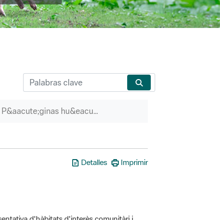
P&aacute;ginas hu&eacute;rfanas
Detalles
Imprimir
entativa d'hàbitats d'interès comunitàri i