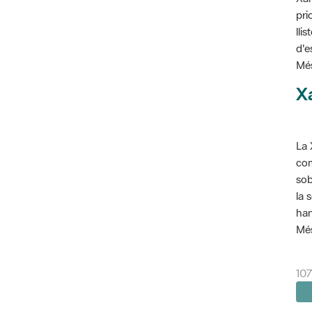
pri
lli
d'e
Més
X
La 
com
sob
la 
han
Més
10