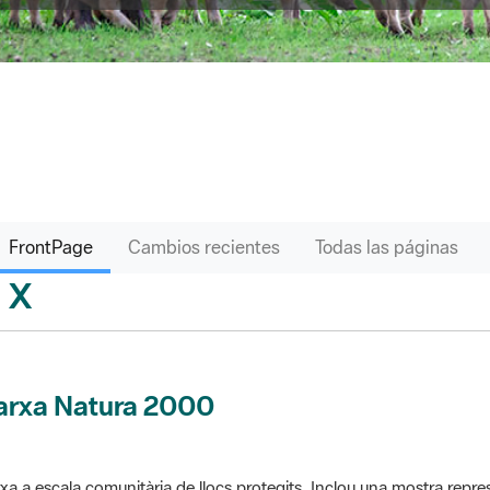
FrontPage
Cambios recientes
Todas las páginas
X
sari
arxa Natura 2000
xa a escala comunitària de llocs protegits. Inclou una mostra repres