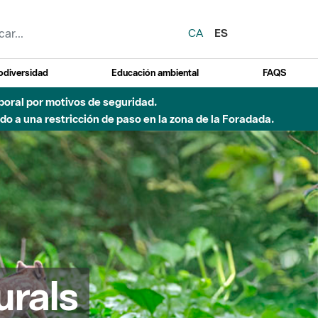
CA
ES
odiversidad
Educación ambiental
FAQS
emporal por motivos de seguridad.
o a una restricción de paso en la zona de la Foradada.
urals