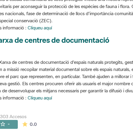
oritaris per aconseguir la protecció de les espècies de fauna i flora
stes nacionals, fase de determinació de llocs d'importància comunità
special conservació (ZEC).
 informació :
Cliqueu aquí
arxa de centres de documentació
Xarxa de centres de documentació d'espais naturals protegits, gest
 a missió recopilar material documental sobre els espais naturals,
re el parc que representen, en particular. També ajuden a millorar i f
seva gestió. Els centres procuren oferir als usuaris el major nombre
 de desenvolupar els mitjans necessaris per garantir la difusió i divu
 informació :
Cliqueu aquí
7303 Accesos
La valoración media es de 0 estrellas de 5.
-
0.0