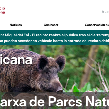
Noticias
Qué hacer
Conservación bi
Sant Miquel del Fai - El recinto reabre al público tras el cierre t
 pueden acceder en vehículo hasta la entrada del recinto debid
ricana
arxa de Parcs Nat