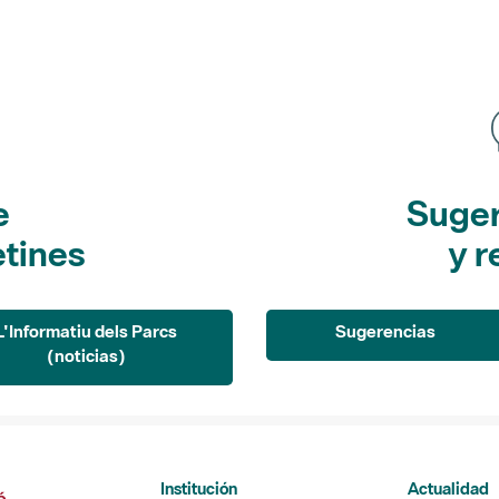
e
Suger
etines
y r
L'Informatiu dels Parcs
Sugerencias
(noticias)
Institución
Actualidad