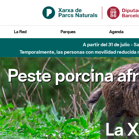
Saltar al contenido principal
La Red
Parques
Agenda
A partir del 31 de julio - 
Temporalmente, las personas con movilidad reducida no
Peste porcina af
La X