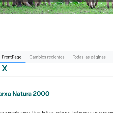
FrontPage
Cambios recientes
Todas las páginas
X
sari
arxa Natura 2000
xa a escala comunitària de llocs protegits. Inclou una mostra repres