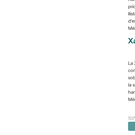
pri
lli
d'e
Més
X
La 
com
sob
la 
han
Més
10