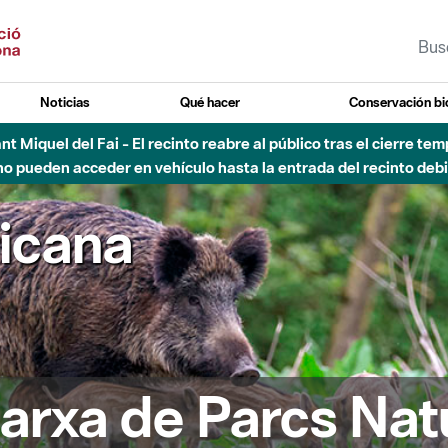
Noticias
Qué hacer
Conservación bi
Sant Miquel del Fai - El recinto reabre al público tras el cierre t
 pueden acceder en vehículo hasta la entrada del recinto debid
ricana
arxa de Parcs Nat