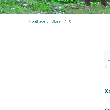
FrontPage
Glosari
X
Glo
X
Xar