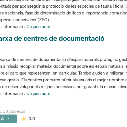
oritaris per aconseguir la protecció de les espècies de fauna i flora
stes nacionals, fase de determinació de llocs d'importància comunità
special conservació (ZEC).
 informació :
Cliqueu aquí
arxa de centres de documentació
Xarxa de centres de documentació d'espais naturals protegits, gest
 a missió recopilar material documental sobre els espais naturals,
re el parc que representen, en particular. També ajuden a millorar i f
seva gestió. Els centres procuren oferir als usuaris el major nombre
 de desenvolupar els mitjans necessaris per garantir la difusió i divu
 informació :
Cliqueu aquí
7303 Accesos
La valoración media es de 0 estrellas de 5.
-
0.0