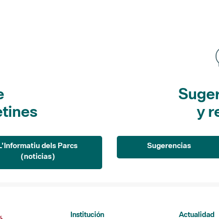
e
Suger
etines
y r
L'Informatiu dels Parcs
Sugerencias
(noticias)
Institución
Actualidad