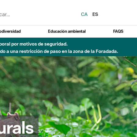
CA
ES
odiversidad
Educación ambiental
FAQS
emporal por motivos de seguridad.
o a una restricción de paso en la zona de la Foradada.
urals