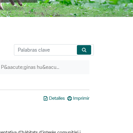
P&aacute;ginas hu&eacute;rfanas
Detalles
Imprimir
entativa d'hàbitats d'interès comunitàri i