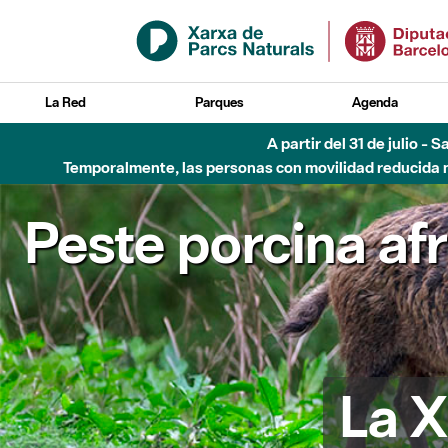
Saltar al contenido principal
La Red
Parques
Agenda
A partir del 31 de julio - 
Temporalmente, las personas con movilidad reducida no
Peste porcina af
La X