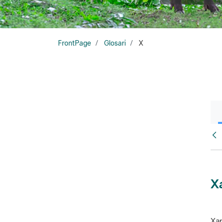
FrontPage
Glosari
X
Glo
X
Xar