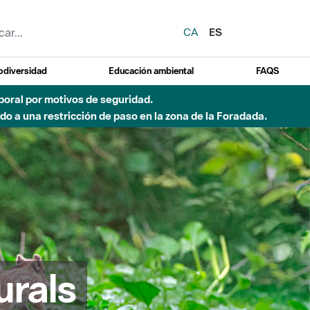
CA
ES
odiversidad
Educación ambiental
FAQS
emporal por motivos de seguridad.
o a una restricción de paso en la zona de la Foradada.
urals