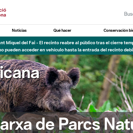
Noticias
Qué hacer
Conservación bi
Sant Miquel del Fai - El recinto reabre al público tras el cierre t
 pueden acceder en vehículo hasta la entrada del recinto debid
ricana
arxa de Parcs Nat