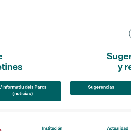
e
Suger
etines
y r
L'Informatiu dels Parcs
Sugerencias
(noticias)
Institución
Actualidad