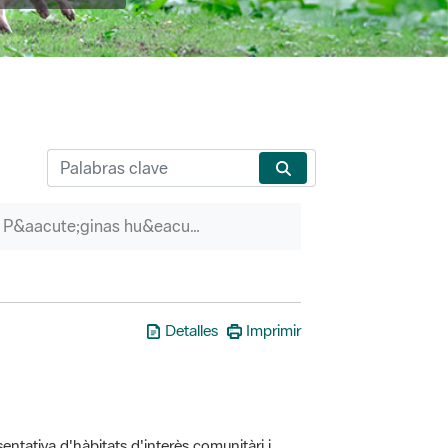
P&aacute;ginas hu&eacute;rfanas
Detalles
Imprimir
entativa d'hàbitats d'interès comunitàri i