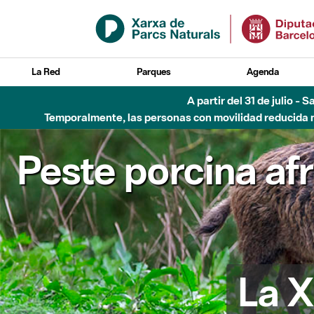
Saltar al contenido principal
La Red
Parques
Agenda
A partir del 31 de julio - 
Temporalmente, las personas con movilidad reducida no
Peste porcina af
La X