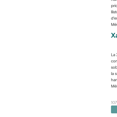
pri
lli
d'e
Més
X
La 
com
sob
la 
han
Més
10