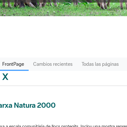
FrontPage
Cambios recientes
Todas las páginas
X
sari
arxa Natura 2000
xa a escala comunitària de llocs protegits. Inclou una mostra repres