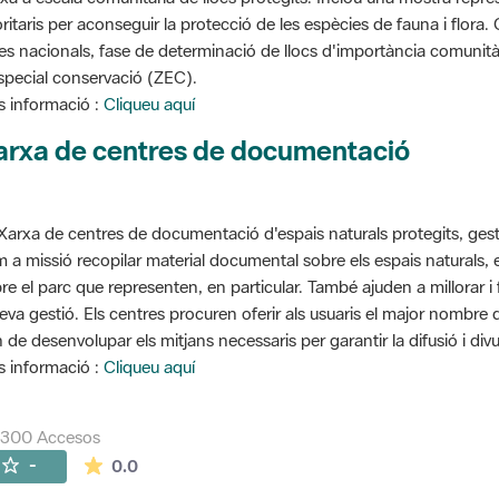
oritaris per aconseguir la protecció de les espècies de fauna i flora
stes nacionals, fase de determinació de llocs d'importància comunità
special conservació (ZEC).
 informació :
Cliqueu aquí
arxa de centres de documentació
Xarxa de centres de documentació d'espais naturals protegits, gest
 a missió recopilar material documental sobre els espais naturals,
re el parc que representen, en particular. També ajuden a millorar i f
seva gestió. Els centres procuren oferir als usuaris el major nombre
 de desenvolupar els mitjans necessaris per garantir la difusió i divu
 informació :
Cliqueu aquí
7300 Accesos
La valoración media es de 0 estrellas de 5.
-
0.0