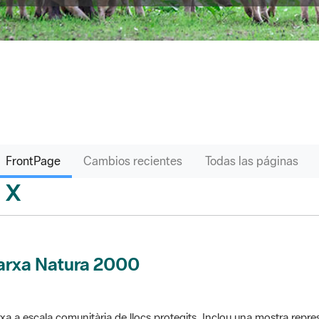
FrontPage
Cambios recientes
Todas las páginas
X
sari
arxa Natura 2000
xa a escala comunitària de llocs protegits. Inclou una mostra repres