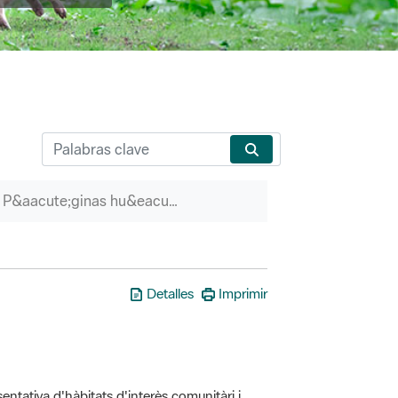
P&aacute;ginas hu&eacute;rfanas
Detalles
Imprimir
entativa d'hàbitats d'interès comunitàri i