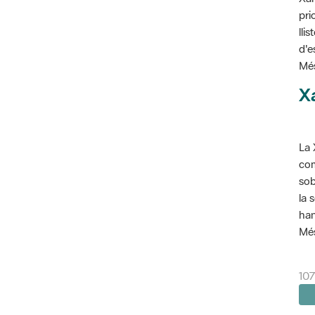
pri
lli
d'e
Més
X
La 
com
sob
la 
han
Més
10