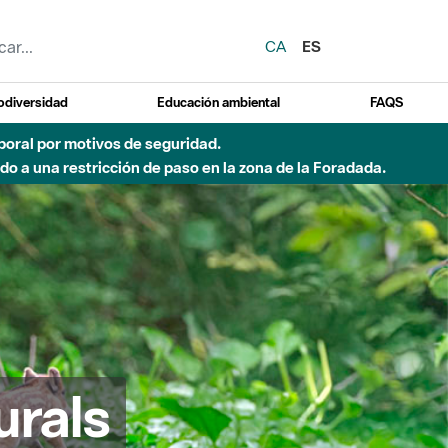
CA
ES
odiversidad
Educación ambiental
FAQS
emporal por motivos de seguridad.
o a una restricción de paso en la zona de la Foradada.
urals