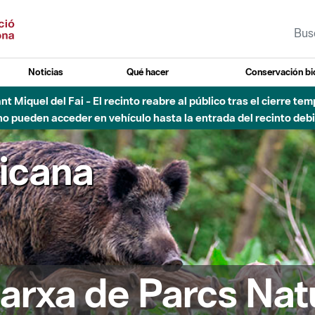
Noticias
Qué hacer
Conservación bi
Sant Miquel del Fai - El recinto reabre al público tras el cierre t
 pueden acceder en vehículo hasta la entrada del recinto debid
ricana
arxa de Parcs Nat