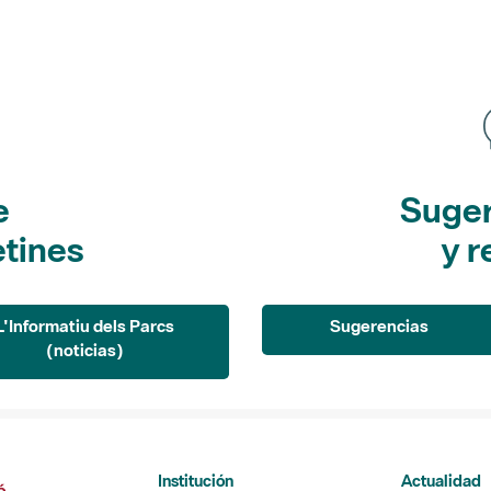
e
Suger
etines
y r
L'Informatiu dels Parcs
Sugerencias
(noticias)
Institución
Actualidad