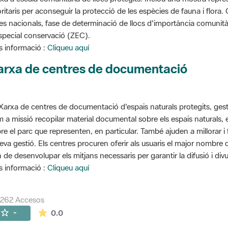
oritaris per aconseguir la protecció de les espècies de fauna i flora
stes nacionals, fase de determinació de llocs d'importància comunità
special conservació (ZEC).
 informació :
Cliqueu aquí
arxa de centres de documentació
Xarxa de centres de documentació d'espais naturals protegits, gest
 a missió recopilar material documental sobre els espais naturals,
re el parc que representen, en particular. També ajuden a millorar i f
seva gestió. Els centres procuren oferir als usuaris el major nombre
 de desenvolupar els mitjans necessaris per garantir la difusió i divu
 informació :
Cliqueu aquí
7262 Accesos
La valoración media es de 0 estrellas de 5.
-
0.0