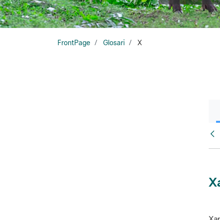
FrontPage
Glosari
X
Glo
X
Xar