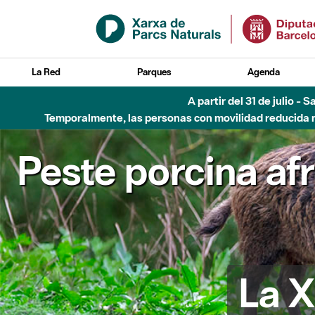
Saltar al contenido principal
La Red
Parques
Agenda
A partir del 31 de julio - 
Temporalmente, las personas con movilidad reducida no
Peste porcina af
La X