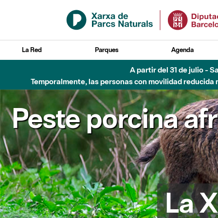
Saltar al contenido principal
La Red
Parques
Agenda
A partir del 31 de julio - 
Temporalmente, las personas con movilidad reducida no
Peste porcina af
La X