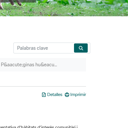
P&aacute;ginas hu&eacute;rfanas
Detalles
Imprimir
entativa d'hàbitats d'interès comunitàri i