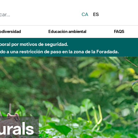
CA
ES
odiversidad
Educación ambiental
FAQS
emporal por motivos de seguridad.
o a una restricción de paso en la zona de la Foradada.
urals