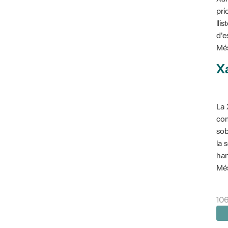
pri
lli
d'e
Més
X
La 
com
sob
la 
han
Més
10