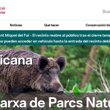
Noticias
Qué hacer
Conservación bi
Sant Miquel del Fai - El recinto reabre al público tras el cierre t
 pueden acceder en vehículo hasta la entrada del recinto debid
ricana
arxa de Parcs Nat