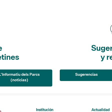
e
Suger
etines
y r
L'Informatiu dels Parcs
Sugerencias
(noticias)
Institución
Actualidad