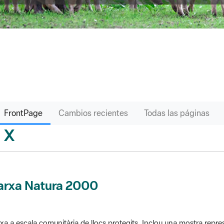
FrontPage
Cambios recientes
Todas las páginas
X
sari
arxa Natura 2000
xa a escala comunitària de llocs protegits. Inclou una mostra repres