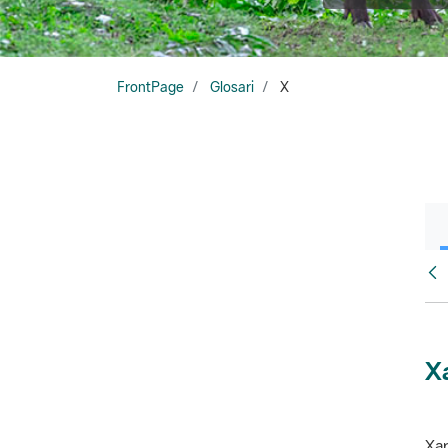
FrontPage
Glosari
X
Glo
X
Xar