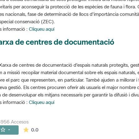
oritaris per aconseguir la protecció de les espècies de fauna i flora
stes nacionals, fase de determinació de llocs d'importància comunità
special conservació (ZEC).
 informació :
Cliqueu aquí
arxa de centres de documentació
Xarxa de centres de documentació d'espais naturals protegits, gest
 a missió recopilar material documental sobre els espais naturals,
re el parc que representen, en particular. També ajuden a millorar i f
seva gestió. Els centres procuren oferir als usuaris el major nombre
 de desenvolupar els mitjans necessaris per garantir la difusió i divu
 informació :
Cliqueu aquí
6956 Accesos
La valoración media es de 0 estrellas de 5.
-
0.0