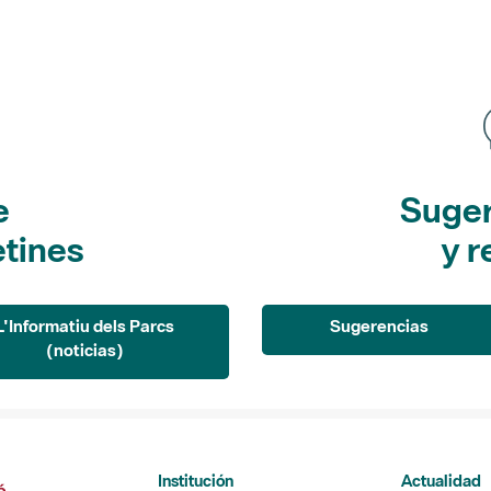
e
Suger
etines
y r
L'Informatiu dels Parcs
Sugerencias
(noticias)
Institución
Actualidad