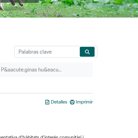
P&aacute;ginas hu&eacute;rfanas
Detalles
Imprimir
entativa d'hàbitats d'interès comunitàri i