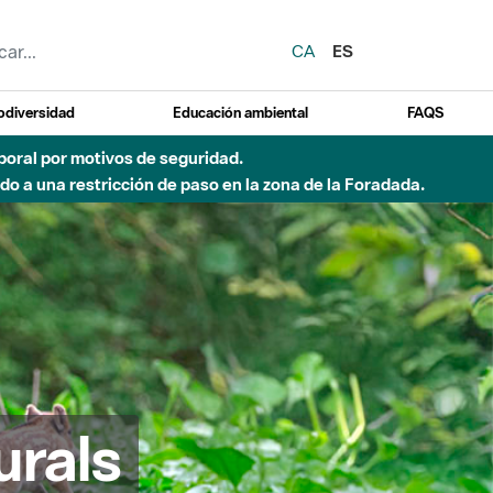
CA
ES
odiversidad
Educación ambiental
FAQS
emporal por motivos de seguridad.
o a una restricción de paso en la zona de la Foradada.
urals