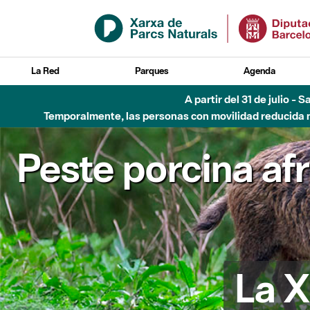
Saltar al contenido principal
La Red
Parques
Agenda
A partir del 31 de julio - 
Temporalmente, las personas con movilidad reducida no
Peste porcina af
La X