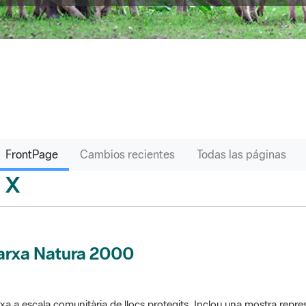
FrontPage
Cambios recientes
Todas las páginas
X
sari
arxa Natura 2000
xa a escala comunitària de llocs protegits. Inclou una mostra repres