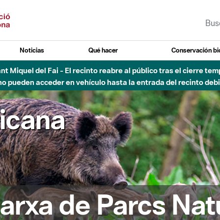
Noticias
Qué hacer
Conservación bi
Sant Miquel del Fai - El recinto reabre al público tras el cierre t
 pueden acceder en vehículo hasta la entrada del recinto debid
ricana
arxa de Parcs Nat