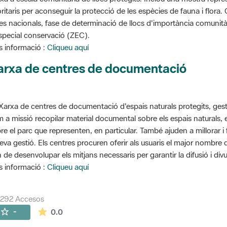
oritaris per aconseguir la protecció de les espècies de fauna i flora
stes nacionals, fase de determinació de llocs d'importància comunità
special conservació (ZEC).
 informació :
Cliqueu aquí
arxa de centres de documentació
Xarxa de centres de documentació d'espais naturals protegits, gest
 a missió recopilar material documental sobre els espais naturals,
re el parc que representen, en particular. També ajuden a millorar i f
seva gestió. Els centres procuren oferir als usuaris el major nombre
 de desenvolupar els mitjans necessaris per garantir la difusió i divu
 informació :
Cliqueu aquí
7292 Accesos
La valoración media es de 0 estrellas de 5.
-
0.0