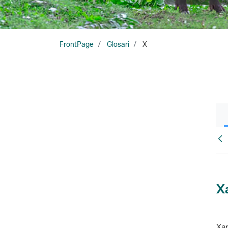
FrontPage
Glosari
X
Glo
X
Xar