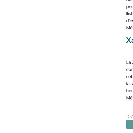
pri
lli
d'e
Més
X
La 
com
sob
la 
han
Més
10