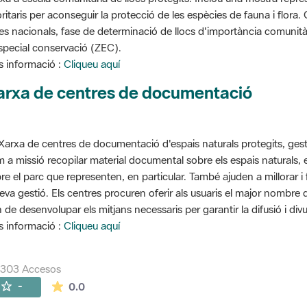
oritaris per aconseguir la protecció de les espècies de fauna i flora
stes nacionals, fase de determinació de llocs d'importància comunità
special conservació (ZEC).
 informació :
Cliqueu aquí
arxa de centres de documentació
Xarxa de centres de documentació d'espais naturals protegits, gest
 a missió recopilar material documental sobre els espais naturals,
re el parc que representen, en particular. També ajuden a millorar i f
seva gestió. Els centres procuren oferir als usuaris el major nombre
 de desenvolupar els mitjans necessaris per garantir la difusió i divu
 informació :
Cliqueu aquí
7303 Accesos
La valoración media es de 0 estrellas de 5.
-
0.0