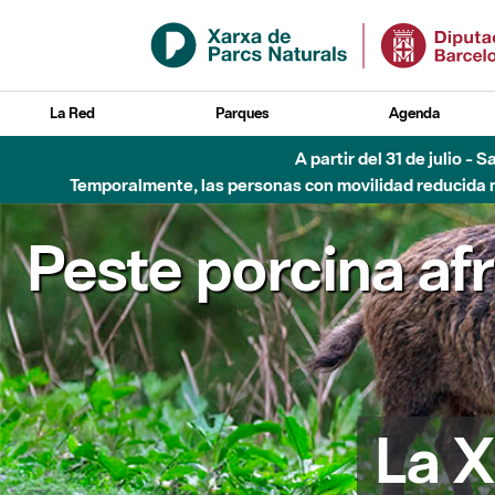
Saltar al contenido principal
La Red
Parques
Agenda
A partir del 31 de julio - 
Temporalmente, las personas con movilidad reducida no
Peste porcina af
La X