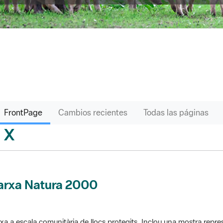
FrontPage
Cambios recientes
Todas las páginas
X
sari
arxa Natura 2000
xa a escala comunitària de llocs protegits. Inclou una mostra repres