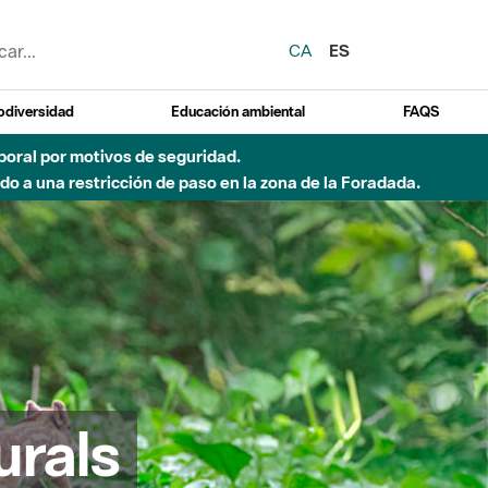
CA
ES
odiversidad
Educación ambiental
FAQS
emporal por motivos de seguridad.
o a una restricción de paso en la zona de la Foradada.
urals