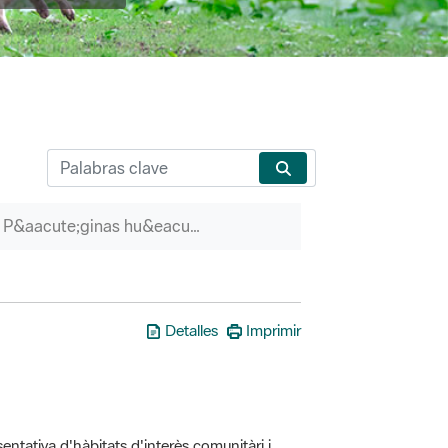
P&aacute;ginas hu&eacute;rfanas
Detalles
Imprimir
entativa d'hàbitats d'interès comunitàri i