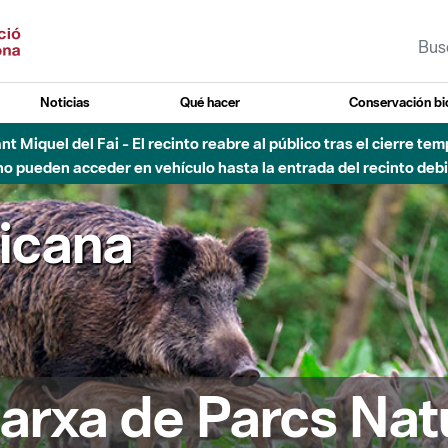
Noticias
Qué hacer
Conservación bi
Sant Miquel del Fai - El recinto reabre al público tras el cierre t
 pueden acceder en vehículo hasta la entrada del recinto debid
ricana
arxa de Parcs Nat