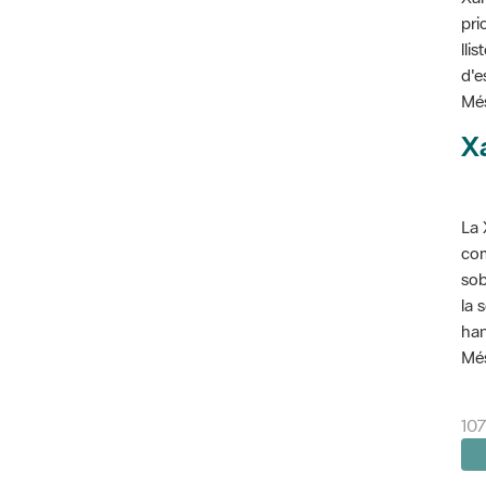
pri
lli
d'e
Més
X
La 
com
sob
la 
han
Més
10