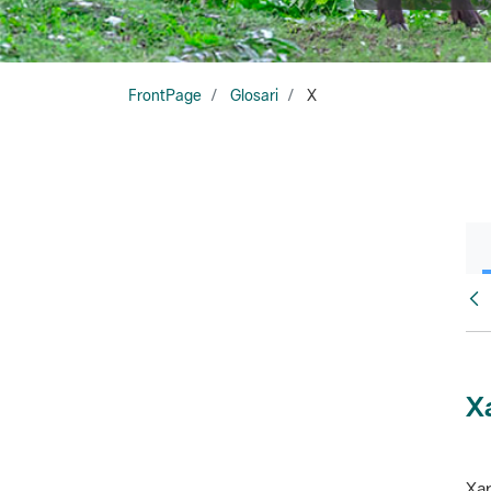
FrontPage
Glosari
X
Glo
X
Xar