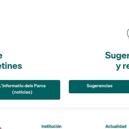
e
Suger
etines
y r
L'Informatiu dels Parcs
Sugerencias
(noticias)
Institución
Actualidad