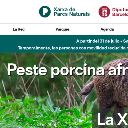
Saltar al contenido principal
La Red
Parques
Agenda
A partir del 31 de julio - 
Temporalmente, las personas con movilidad reducida no
Peste porcina af
La X