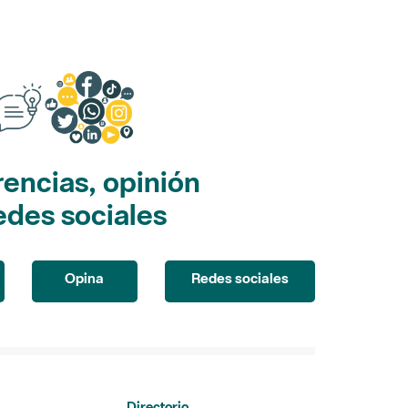
encias, opinión
edes sociales
Opina
Redes sociales
Directorio