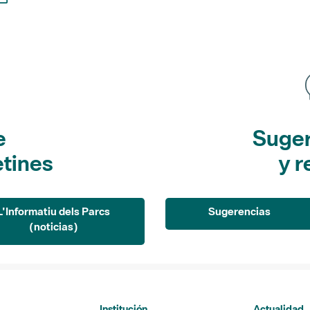
e
Suger
etines
y r
L'Informatiu dels Parcs
Sugerencias
(noticias)
Institución
Actualidad