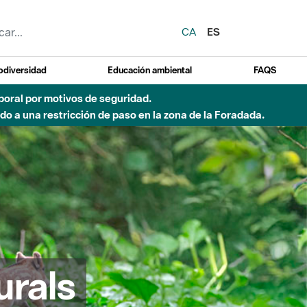
CA
ES
odiversidad
Educación ambiental
FAQS
emporal por motivos de seguridad.
o a una restricción de paso en la zona de la Foradada.
urals