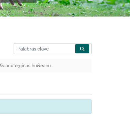
P&aacute;ginas hu&eacute;rfanas