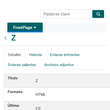
FrontPage
Z
Atrás
Detalles
Historia
Enlaces entrantes
Enlaces salientes
Archivos adjuntos
Título
Z
Formato
HTML
Última
1.0