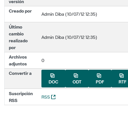
versión
Creado por
Admin Diba (10/07/12 12:35)
Último
cambio
Admin Diba (10/07/12 12:35)
realizado
por
Archivos
0
adjuntos
Convertir a
DOC
ODT
PDF
RTF
Suscripción
(Abre una nueva ventana)
RSS
RSS