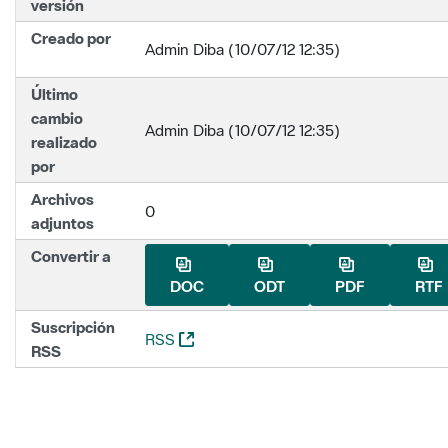
versión
Creado por
Admin Diba (10/07/12 12:35)
Último
cambio
Admin Diba (10/07/12 12:35)
realizado
por
Archivos
0
adjuntos
Convertir a
DOC
ODT
PDF
RTF
Suscripción
(Abre una nueva ventana)
RSS
RSS