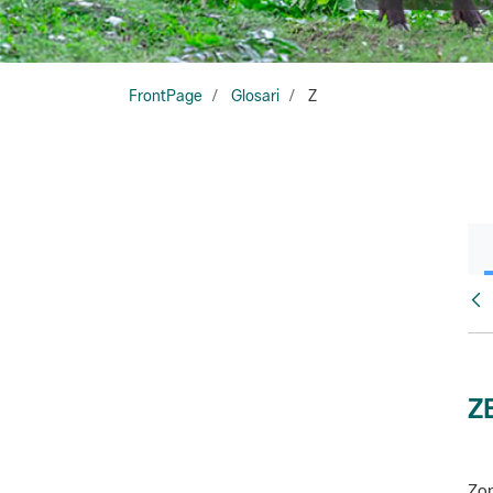
FrontPage
Glosari
Z
Glo
Z
Zon