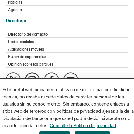
Noticias
Agenda
Directorio
Directorio de contacto
Redes sociales
Aplicaciones móviles
Buzón de sugerencias
Opinión sobre los parques
Este portal web únicamente utiliza cookies propias con finalidad
MAPA WEB
AVISO LEGAL
ACCESIBILIDAD
técnica, no recaba ni cede datos de carácter personal de los
usuarios sin su conocimiento. Sin embargo, contiene enlaces a
Diputación de Barcelona. Edifici Llacuna, 1a planta. Badajoz, 49.
sitios web de terceros con políticas de privacidad ajenas a la de la
08005 Barcelona. Tel. 934 022 428 / xarxaparcs@diba.cat
Diputación de Barcelona que usted podrá decidir si acepta o no
cuando acceda a ellos.
Consulte la Política de privacidad