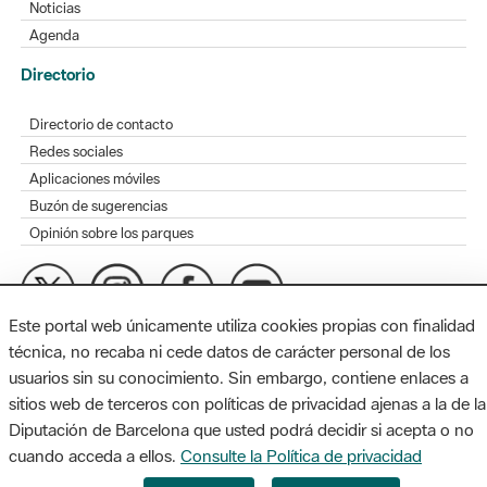
Noticias
Agenda
Directorio
Directorio de contacto
Redes sociales
Aplicaciones móviles
Buzón de sugerencias
Opinión sobre los parques
Este portal web únicamente utiliza cookies propias con finalidad
MAPA WEB
AVISO LEGAL
ACCESIBILIDAD
técnica, no recaba ni cede datos de carácter personal de los
usuarios sin su conocimiento. Sin embargo, contiene enlaces a
Diputación de Barcelona. Edifici Llacuna, 1a planta. Badajoz, 49.
sitios web de terceros con políticas de privacidad ajenas a la de la
08005 Barcelona. Tel. 934 022 428 / xarxaparcs@diba.cat
Diputación de Barcelona que usted podrá decidir si acepta o no
cuando acceda a ellos.
Consulte la Política de privacidad