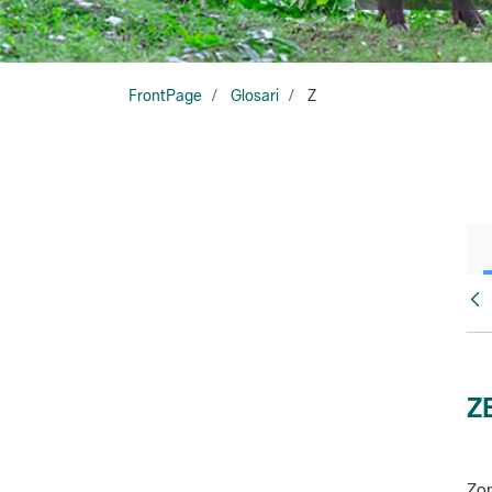
FrontPage
Glosari
Z
Glo
Z
Zon