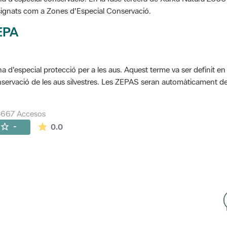
ignats com a Zones d'Especial Conservació.
EPA
a d'especial protecció per a les aus. Aquest terme va ser definit en
servació de les aus silvestres. Les ZEPAS seran automàticament 
8667 Accesos
La valoración media es de 0 estrellas de 5.
-
0.0