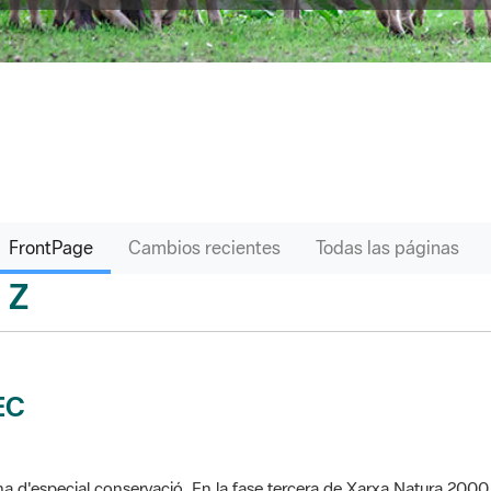
FrontPage
Cambios recientes
Todas las páginas
Z
sari
EC
a d'especial conservació. En la fase tercera de Xarxa Natura 2000 