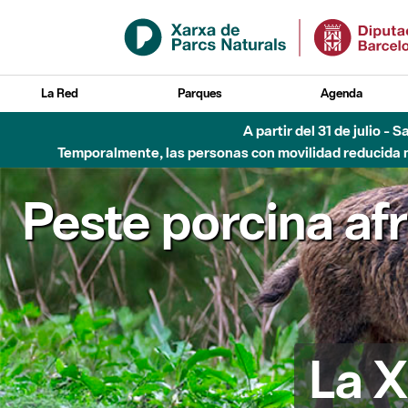
Saltar al contenido principal
La Red
Parques
Agenda
A partir del 31 de julio - 
Temporalmente, las personas con movilidad reducida no
Peste porcina af
La X