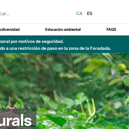
CA
ES
odiversidad
Educación ambiental
FAQS
emporal por motivos de seguridad.
o a una restricción de paso en la zona de la Foradada.
urals