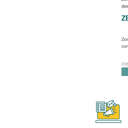
des
Z
Zon
con
10