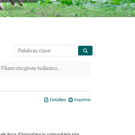
P&aacute;ginas hu&eacute;rfanas
Detalles
Imprimir
els llocs d'importància comunitària són