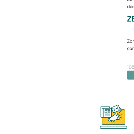
des
Z
Zon
con
10