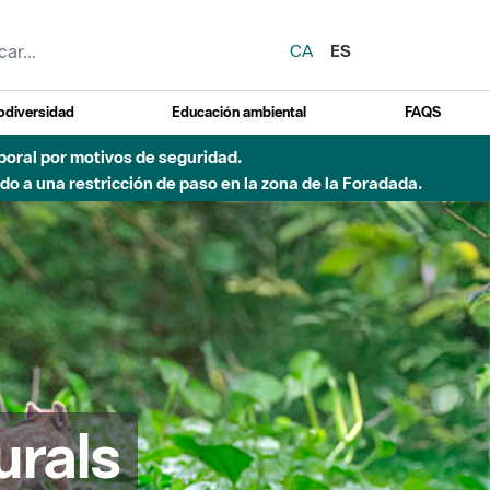
CA
ES
odiversidad
Educación ambiental
FAQS
emporal por motivos de seguridad.
o a una restricción de paso en la zona de la Foradada.
urals