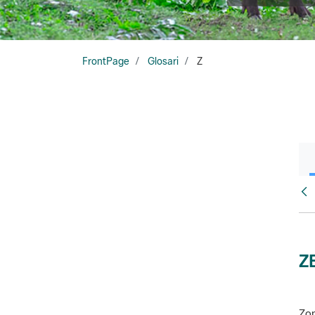
FrontPage
Glosari
Z
Glo
Z
Zon