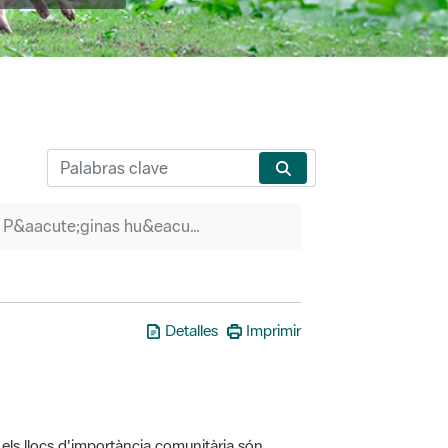
P&aacute;ginas hu&eacute;rfanas
Detalles
Imprimir
els llocs d'importància comunitària són