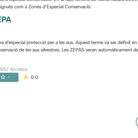
ignats com a Zones d'Especial Conservació.
EPA
a d'especial protecció per a les aus. Aquest terme va ser definit en
servació de les aus silvestres. Les ZEPAS seran automàticament 
8657 Accesos
La valoración media es de 0 estrellas de 5.
-
0.0