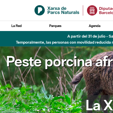
Saltar al contenido principal
La Red
Parques
Agenda
A partir del 31 de julio - 
Temporalmente, las personas con movilidad reducida no
Peste porcina af
La X