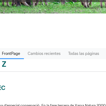
FrontPage
Cambios recientes
Todas las páginas
Z
sari
EC
a d'especial conservació. En la fase tercera de Xarxa Natura 2000 